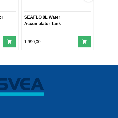
or
SEAFLO 8L Water
johnson 
Accumulator Tank
1.990,00
2.399,00