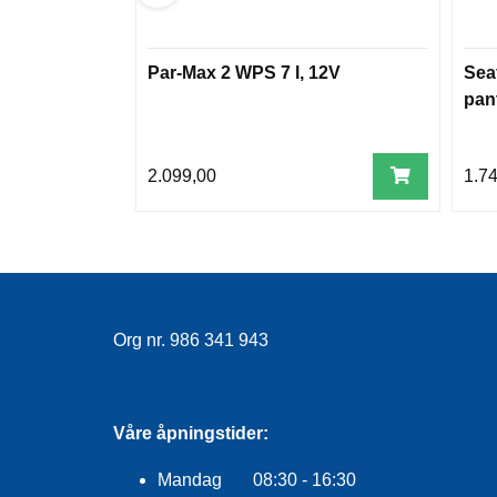
Par-Max 2 WPS 7 l, 12V
Sea
pant
2.099,00
1.7
Org nr. 986 341 943
Våre åpningstider:
Mandag 08:30 - 16:30