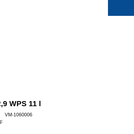
0
Min side
Favoritter
,9 WPS 11 l
:
VM-1060006
g: