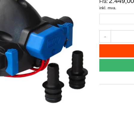
2.449,0
Fra:
inkl. mva.
-