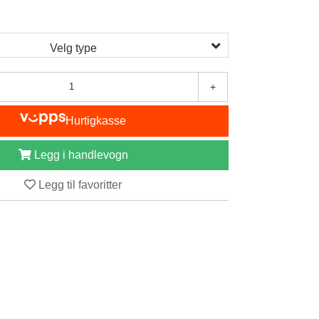
0
Velg type
+
Hurtigkasse
Legg i handlevogn
Legg til favoritter