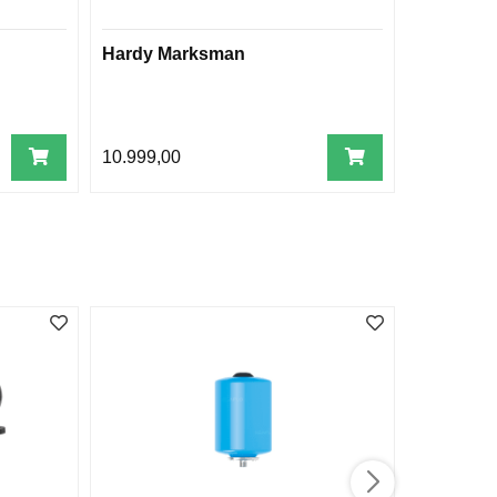
Hardy Marksman
Piggvarg
10.999,00
1.799,00