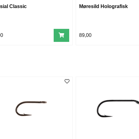
sial Classic
Møresild Holografisk
00
89,00