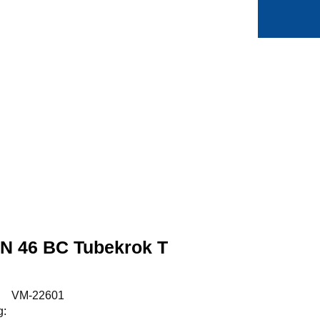
0
Min side
Favoritter
N 46 BC Tubekrok T
:
VM-22601
g: