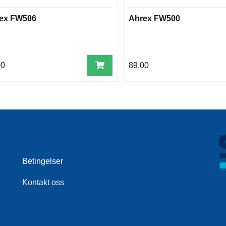
ex FW506
Ahrex FW500
00
89,00
Betingelser
Kontakt oss