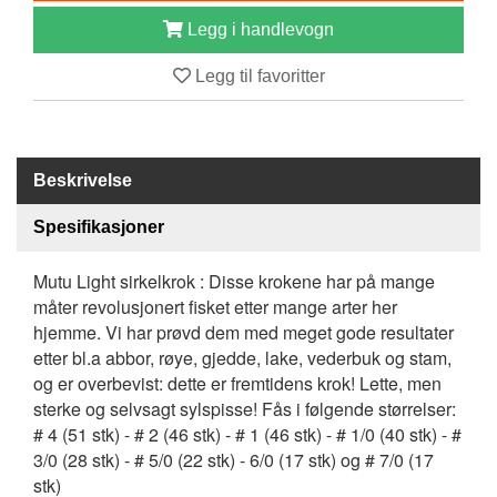
B
Legg i handlevogn
Å
T
Legg til favoritter
U
T
S
T
Y
Beskrivelse
R
Spesifikasjoner
K
Mutu Light sirkelkrok : Disse krokene har på mange
N
måter revolusjonert fisket etter mange arter her
I
hjemme. Vi har prøvd dem med meget gode resultater
V
E
etter bl.a abbor, røye, gjedde, lake, vederbuk og stam,
R
og er overbevist: dette er fremtidens krok! Lette, men
sterke og selvsagt sylspisse! Fås i følgende størrelser:
# 4 (51 stk) - # 2 (46 stk) - # 1 (46 stk) - # 1/0 (40 stk) - #
T
3/0 (28 stk) - # 5/0 (22 stk) - 6/0 (17 stk) og # 7/0 (17
A
stk)
U