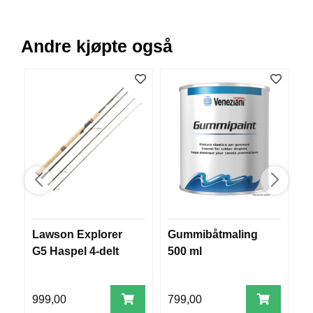
V
E
R
Andre kjøpte også
K
O
G
F
O
R
T
Ø
Y
N
I
N
G
Lawson Explorer
Gummibåtmaling
r
G5 Haspel 4-delt
500 ml
T
E
I
N
999,00
799,00
8
E