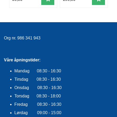
E
K
L
E
D
N
I
N
Org nr. 986 341 943
G
V
Våre åpningstider:
A
N
Mandag 08:30 - 16:30
N
Tirsdag 08:30 - 16:30
S
P
Onsdag 08:30 - 16:30
O
R
Torsdag 08:30 - 18:00
T
Fredag 08:30 - 16:30
Lørdag 09:00 - 15:00