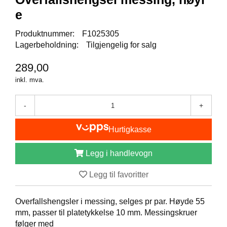
I
S
e
K
E
Produktnummer:
F1025305
U
Lagerbeholdning:
Tilgjengelig for salg
T
S
289,00
T
Y
inkl. mva.
R
-
+
F
Hurtigkasse
L
U
E
Legg i handlevogn
F
I
Legg til favoritter
S
K
E
Overfallshengsler i messing, selges pr par. Høyde 55
mm, passer til platetykkelse 10 mm. Messingskruer
følger med