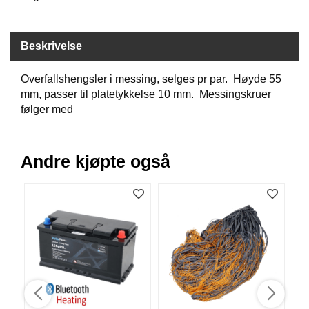
B
Å
T
Beskrivelse
U
T
S
Overfallshengsler i messing, selges pr par. Høyde 55
T
mm, passer til platetykkelse 10 mm. Messingskruer
Y
følger med
R
Andre kjøpte også
K
N
I
V
E
R
T
A
U