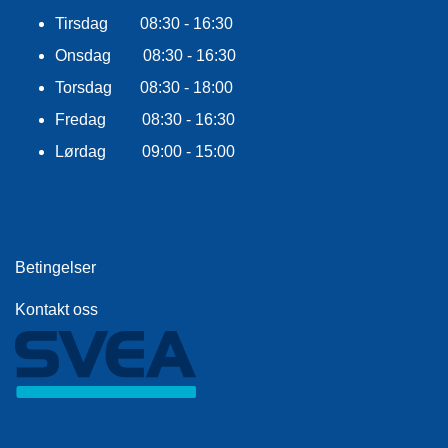
E
Tirsdag 08:30 - 16:30
K
L
Onsdag 08:30 - 16:30
E
D
Torsdag 08:30 - 18:00
N
Fredag 08:30 - 16:30
I
N
Lørdag 09:00 - 15:00
G
V
A
N
Betingelser
N
S
Kontakt oss
P
O
R
T