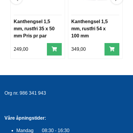
R
O
G
G
Kanthengsel 1,5
Kanthengsel 1,5
K
A
mm, rustfri 35 x 50
mm, rustfri 54 x
m
R
mm Pris pr par
100 mm
m
N
249,00
349,00
1
F
L
Y
T
E
P
L
Org nr. 986 341 943
A
G
G
Våre åpningstider:
B
Mandag 08:30 - 16:30