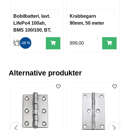
V
E
R
Bobilbatteri, lavt.
Krabbegarn
F
K
LifePo4 100ah,
90mm, 50 meter
S
O
BMS 100/100, BT,
B
G
F
Heat
5.999,00
O
999,00
9
-10 %
5.390,00
R
T
Ø
Y
N
Alternative produkter
I
N
G
T
E
I
N
E