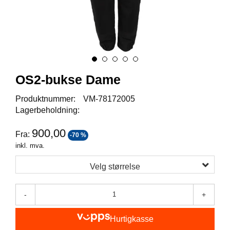
I
S
K
E
U
T
S
T
OS2-bukse Dame
Y
R
Produktnummer:
VM-78172005
Lagerbeholdning:
F
900,00
Fra:
-70 %
L
U
inkl. mva.
E
F
Velg størrelse
I
S
K
-
+
E
Hurtigkasse