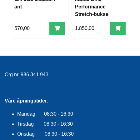
E
ant
Performance
B
K
Stretch-bukse
B
L
E
Herre
D
570,00
1.850,00
4
N
I
N
G
V
Org nr. 986 341 943
A
N
N
S
Våre åpningstider:
P
O
R
Mandag 08:30 - 16:30
T
Tirsdag 08:30 - 16:30
Onsdag 08:30 - 16:30