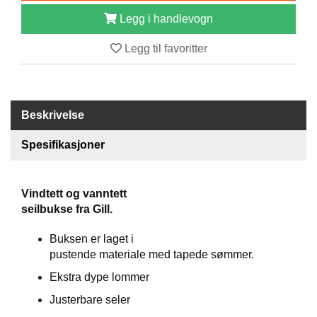
B
Legg i handlevogn
Å
T
Legg til favoritter
U
T
S
T
Y
Beskrivelse
R
Spesifikasjoner
K
N
Vindtett og vanntett
I
seilbukse fra Gill.
V
E
R
Buksen er laget i
pustende materiale med tapede sømmer.
Ekstra dype lommer
T
A
Justerbare seler
U