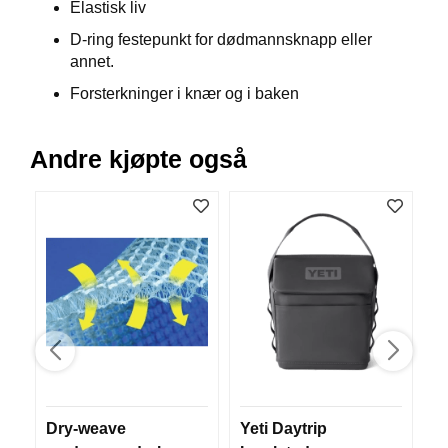
Elastisk liv
V
E
D-ring festepunkt for dødmannsknapp eller
R
annet.
K
O
Forsterkninger i knær og i baken
G
F
O
Andre kjøpte også
R
T
Ø
Y
N
I
N
G
T
E
I
N
Dry-weave
Yeti Daytrip
T
E