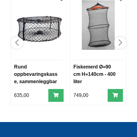
R
O
G
G
A
R
N
F
L
Rund
Fiskemerd Ø=90
I
Y
oppbevaringskass
cm H=140cm - 400
k
T
e, sammenleggbar
liter
s
E
P
L
635,00
749,00
2
A
G
G
B