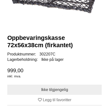
I
S
K
E
U
T
S
T
Oppbevaringskasse
Y
R
72x56x38cm (firkantet)
Produktnummer:
302207C
Lagerbeholdning:
Ikke på lager
F
L
U
999,00
E
inkl. mva.
F
I
S
K
E
Legg til favoritter