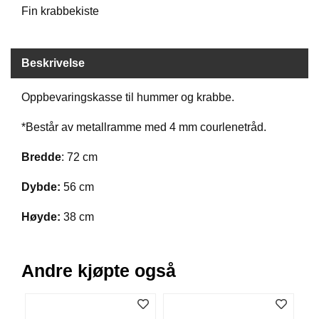
Fin krabbekiste
B
Å
T
U
Beskrivelse
T
S
T
Oppbevaringskasse til hummer og krabbe.
Y
R
*Består av metallramme med 4 mm courlenetråd.
Bredde
: 72 cm
K
N
Dybde:
56 cm
I
V
Høyde:
38 cm
E
R
Andre kjøpte også
T
A
U