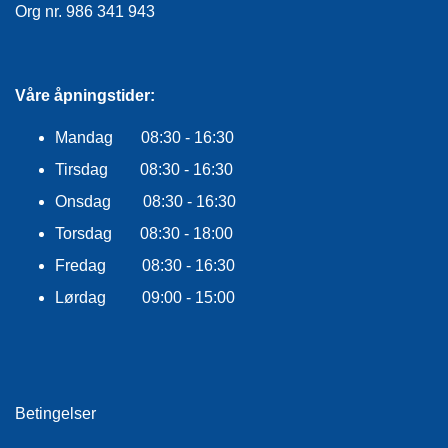
E
Org nr. 986 341 943
K
L
E
D
Våre åpningstider:
N
I
Mandag 08:30 - 16:30
N
G
Tirsdag 08:30 - 16:30
Onsdag 08:30 - 16:30
V
Torsdag 08:30 - 18:00
A
Fredag 08:30 - 16:30
N
N
Lørdag 09:00 - 15:00
S
P
O
R
T
Betingelser