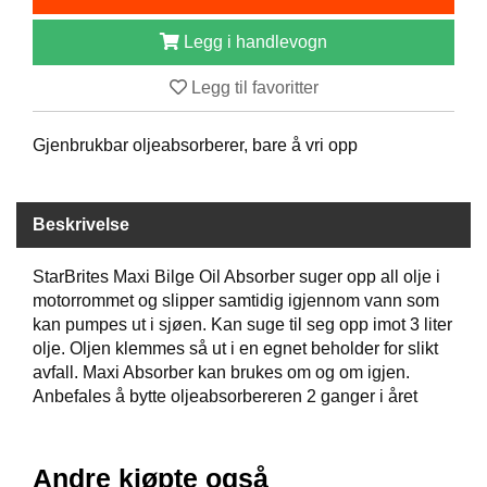
B
Å
Legg i handlevogn
T
U
Legg til favoritter
T
S
T
Gjenbrukbar oljeabsorberer, bare å vri opp
Y
R
Beskrivelse
K
StarBrites Maxi Bilge Oil Absorber suger opp all olje i
N
motorrommet og slipper samtidig igjennom vann som
I
V
kan pumpes ut i sjøen. Kan suge til seg opp imot 3 liter
E
olje. Oljen klemmes så ut i en egnet beholder for slikt
R
avfall. Maxi Absorber kan brukes om og om igjen.
Anbefales å bytte oljeabsorbereren 2 ganger i året
T
A
Andre kjøpte også
U