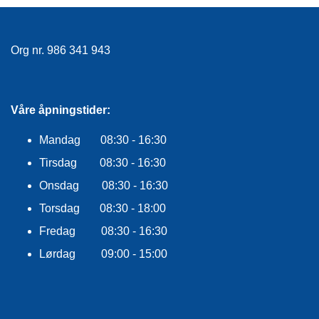
E
K
L
E
Org nr. 986 341 943
D
N
I
N
Våre åpningstider:
G
Mandag 08:30 - 16:30
V
Tirsdag 08:30 - 16:30
A
Onsdag 08:30 - 16:30
N
N
Torsdag 08:30 - 18:00
S
P
Fredag 08:30 - 16:30
O
Lørdag 09:00 - 15:00
R
T