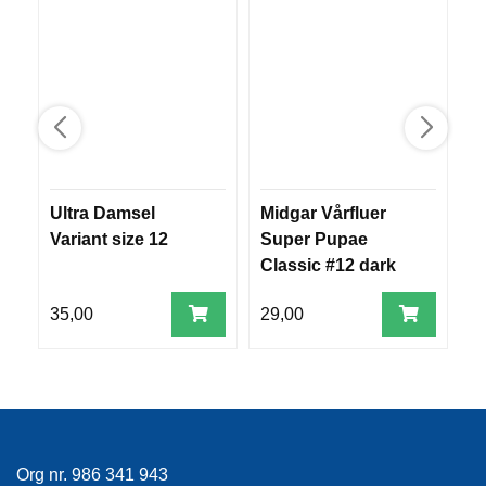
V
E
R
K
O
G
F
O
R
T
Ultra Damsel
Midgar Vårfluer
S
Ø
Variant size 12
Super Pupae
B
Y
N
Classic #12 dark
C
I
grey&yellow
N
35,00
29,00
3
G
T
E
I
N
Org nr. 986 341 943
E