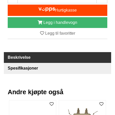
I
S
Hurtigkasse
K
E
U
Legg i handlevogn
T
S
Legg til favoritter
T
Y
R
Beskrivelse
F
L
Spesifikasjoner
U
E
F
I
Andre kjøpte også
S
K
E