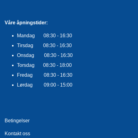
R
O
G
G
Våre åpningstider:
A
R
Mandag 08:30 - 16:30
N
Tirsdag 08:30 - 16:30
Onsdag 08:30 - 16:30
F
Torsdag 08:30 - 18:00
L
Y
Fredag 08:30 - 16:30
T
E
Lørdag 09:00 - 15:00
P
L
A
G
G
Betingelser
Kontakt oss
B