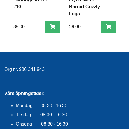
R
#10
Barred Grizzly
M
O
Legs
G
G
A
89,00
59,00
7
R
N
F
L
Y
Org nr. 986 341 943
T
E
P
L
Våre åpningstider:
A
G
Mandag 08:30 - 16:30
G
Tirsdag 08:30 - 16:30
Onsdag 08:30 - 16:30
B