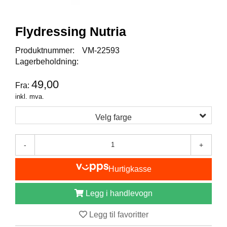
I
S
K
Flydressing Nutria
E
U
Produktnummer:
VM-22593
T
S
Lagerbeholdning:
T
Y
49,00
Fra:
R
inkl. mva.
Velg farge
F
L
U
-
+
E
F
Hurtigkasse
I
S
K
Legg i handlevogn
E
Legg til favoritter