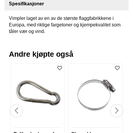
Spesifikasjoner
B
Å
T
Vimpler laget av en av de største flaggfabrikkene i
U
Europa, med riktige fargetoner og kjempekvalitet som
T
tåler vær og vind.
S
T
Y
R
Andre kjøpte også
K
N
I
V
E
R
T
A
U