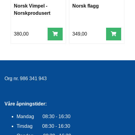
R
Norsk Vimpel -
Norsk flagg
B
O
Norskprodusert
G
G
A
R
380,00
349,00
2
N
F
L
Y
T
Org nr. 986 341 943
E
P
L
A
Våre åpningstider:
G
G
Mandag 08:30 - 16:30
Tirsdag 08:30 - 16:30
B