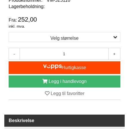
Produktnummer:
VM-525110
I
Lagerbeholdning:
S
K
E
252,00
Fra:
U
inkl. mva.
T
S
Velg størrelse
T
Y
R
-
+
Hurtigkasse
F
L
Legg i handlevogn
U
E
F
Legg til favoritter
I
S
K
E
Beskrivelse