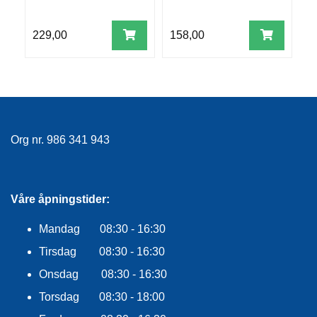
R
R
S
O
229,00
158,00
4
G
T
G
1
A
v
R
N
F
Org nr. 986 341 943
L
Y
T
E
Våre åpningstider:
P
L
Mandag 08:30 - 16:30
A
G
Tirsdag 08:30 - 16:30
G
Onsdag 08:30 - 16:30
Torsdag 08:30 - 18:00
B