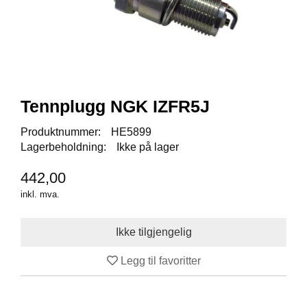
I
S
K
E
U
T
S
T
Tennplugg NGK IZFR5J
Y
R
Produktnummer:
HE5899
Lagerbeholdning:
Ikke på lager
F
442,00
L
U
inkl. mva.
E
F
I
S
K
Legg til favoritter
E