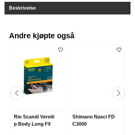
B
Beskrivelse
Å
T
U
T
S
Andre kjøpte også
T
Y
R
K
N
I
V
E
R
Rio Scandi Versiti
Shimano Nasci FD
D
T
p Body Long F/I
C3000
m
A
2
U