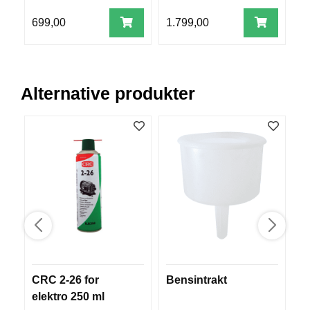
V
99
E
699,00
1.799,00
7
R
K
O
G
F
Alternative produkter
O
R
T
Ø
Y
N
I
N
G
T
E
CRC 2-26 for
Bensintrakt
C
I
N
elektro 250 ml
C
E