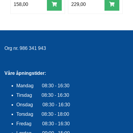
R
158,00
229,00
4
O
G
G
A
R
N
Org nr. 986 341 943
F
L
Y
Våre åpningstider:
T
E
Mandag 08:30 - 16:30
P
L
Tirsdag 08:30 - 16:30
A
G
Onsdag 08:30 - 16:30
G
Torsdag 08:30 - 18:00
Fredag 08:30 - 16:30
B