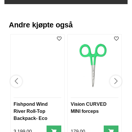
B
Å
T
U
Andre kjøpte også
T
S
T
Y
R
K
N
I
V
E
R
Fishpond Wind
Vision CURVED
M
River Roll-Top
MINI forceps
M
Backpack- Eco
1
T
A
Shale
U
3.199,00
179,00
7