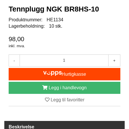
I
S
Tennplugg NGK BR8HS-10
K
E
Produktnummer:
HE1134
U
Lagerbeholdning:
10 stk.
T
S
98,00
T
Y
inkl. mva.
R
-
+
F
Hurtigkasse
L
U
E
Legg i handlevogn
F
I
Legg til favoritter
S
K
E
Beskrivelse