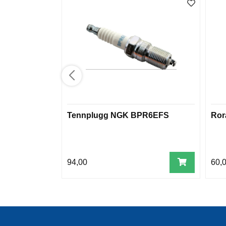
Tennplugg NGK BPR6EFS
Ror
94,00
60,