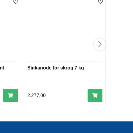
ml
Sinkanode for skrog 7 kg
Monterin
2.277,00
59,00