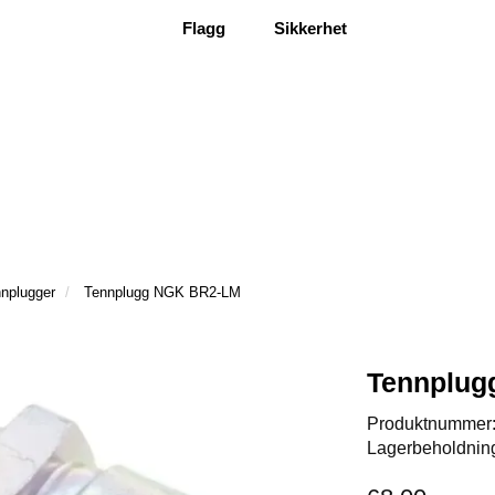
Flagg
Sikkerhet
nplugger
Tennplugg NGK BR2-LM
Tennplug
Produktnummer
Lagerbeholdnin