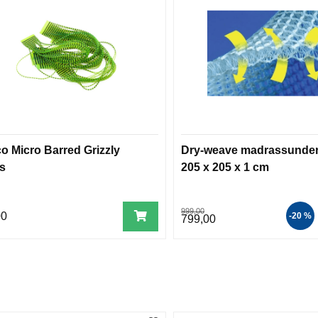
co Micro Barred Grizzly
Dry-weave madrassunder
s
205 x 205 x 1 cm
999,00
00
-20 %
799,00