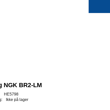
0
Min side
Favoritter
g NGK BR2-LM
:
HE5798
g:
Ikke på lager