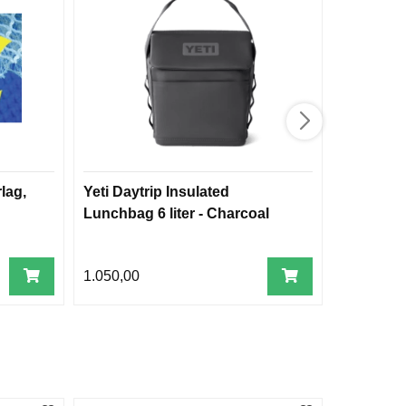
lag,
Yeti Daytrip Insulated
Toggegarn
Lunchbag 6 liter - Charcoal
45 m
1.050,00
1.995,00