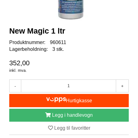
I
S
K
E
U
New Magic 1 ltr
T
S
Produktnummer:
960611
T
Y
Lagerbeholdning:
3 stk.
R
352,00
inkl. mva.
F
L
-
+
U
E
F
Hurtigkasse
I
S
Legg i handlevogn
K
E
Legg til favoritter