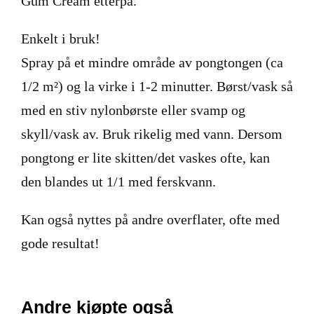
Gum Cream etterpå.
V
E
R
Enkelt i bruk!
K
Spray på et mindre område av pongtongen (ca
O
G
1/2 m²) og la virke i 1-2 minutter. Børst/vask så
F
O
med en stiv nylonbørste eller svamp og
R
T
skyll/vask av. Bruk rikelig med vann. Dersom
Ø
Y
pongtong er lite skitten/det vaskes ofte, kan
N
den blandes ut 1/1 med ferskvann.
I
N
G
Kan også nyttes på andre overflater, ofte med
gode resultat!
T
E
I
N
Andre kjøpte også
E