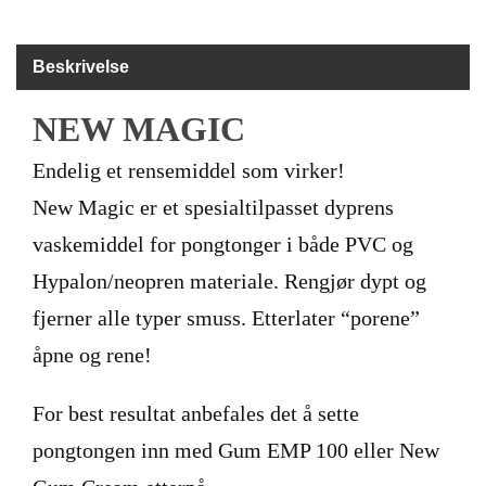
B
Å
T
Beskrivelse
U
T
NEW MAGIC
S
T
Y
Endelig et rensemiddel som virker!
R
New Magic er et spesialtilpasset dyprens
vaskemiddel for pongtonger i både PVC og
K
Hypalon/neopren materiale. Rengjør dypt og
N
I
fjerner alle typer smuss. Etterlater “porene”
V
E
åpne og rene!
R
For best resultat anbefales det å sette
T
pongtongen inn med Gum EMP 100 eller New
A
U