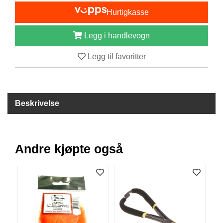
I
Hurtigkasse
S
K
E
Legg i handlevogn
U
T
Legg til favoritter
S
T
Y
R
Beskrivelse
F
L
U
Andre kjøpte også
E
F
I
S
K
E