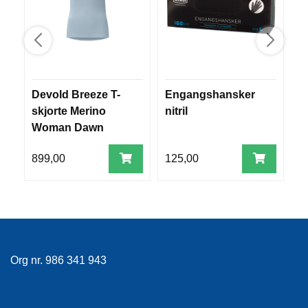
V
E
R
K
O
G
F
Devold Breeze T-
Engangshansker
S
O
skjorte Merino
nitril
a
R
T
Woman Dawn
Ø
Y
899,00
125,00
1
N
I
N
G
T
Org nr. 986 341 943
E
I
N
E