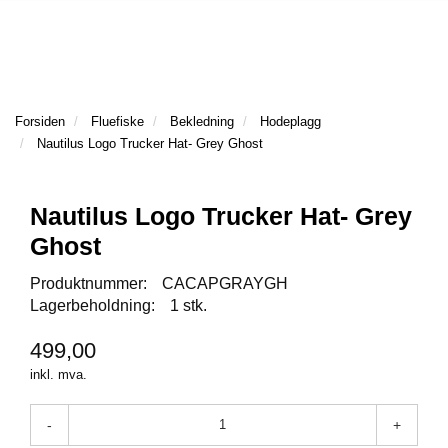
l
l
g
e
e
g
T
n
n
l
I
a
a
e
L
v
v
n
B
i
i
a
Forsiden
Fluefiske
Bekledning
Hodeplagg
A
g
g
v
Nautilus Logo Trucker Hat- Grey Ghost
K
a
a
E
i
t
t
T
g
I
i
i
a
Nautilus Logo Trucker Hat- Grey
L
o
o
t
Ghost
F
n
n
i
O
o
Produktnummer:
CACAPGRAYGH
R
n
Lagerbeholdning:
1 stk.
S
I
D
499,00
E
inkl. mva.
N
-
+
F