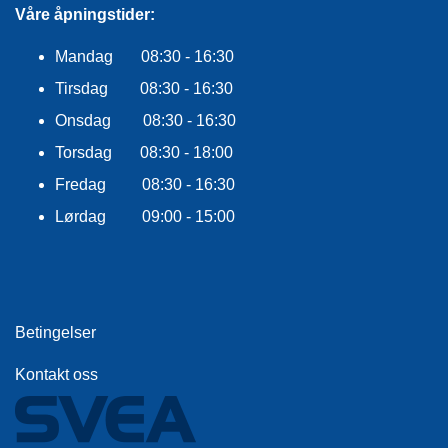
R
Våre åpningstider:
O
G
Mandag 08:30 - 16:30
G
Tirsdag 08:30 - 16:30
A
R
Onsdag 08:30 - 16:30
N
Torsdag 08:30 - 18:00
Fredag 08:30 - 16:30
F
L
Lørdag 09:00 - 15:00
Y
T
E
P
L
A
Betingelser
G
G
Kontakt oss
B