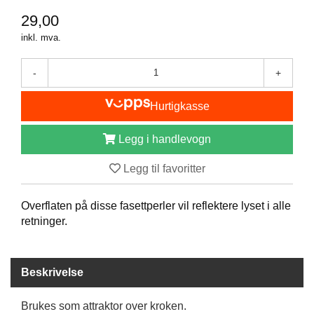
I
S
29,00
K
inkl. mva.
E
U
T
-
+
S
T
Hurtigkasse
Y
R
Legg i handlevogn
Legg til favoritter
F
L
U
Overflaten på disse fasettperler vil reflektere lyset i alle
E
retninger.
F
I
S
K
Beskrivelse
E
Brukes som attraktor over kroken.