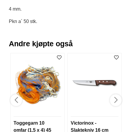
B
4 mm.
Å
T
Pkn a´ 50 stk.
U
T
S
T
Andre kjøpte også
Y
R
K
N
I
V
E
R
T
Toggegarn 10
Victorinox -
C
A
U
omfar (1,5 x 4) 45
Slaktekniv 16 cm
C