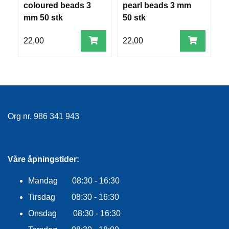
coloured beads 3
pearl beads 3 mm
e
R
O
mm 50 stk
50 stk
5
G
G
22,00
22,00
2
A
R
N
F
L
Org nr. 986 341 943
Y
T
E
P
L
Våre åpningstider:
A
G
Mandag 08:30 - 16:30
G
Tirsdag 08:30 - 16:30
Onsdag 08:30 - 16:30
B