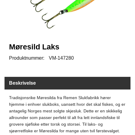
I
S
K
E
U
T
S
T
Møresild Laks
Y
R
Produktnummer:
VM-147280
F
L
Beskrivelse
U
E
F
Tradisjonsrike Møresilda fra Remen Slukfabrikk hører
I
hjemme i enhver slukboks, uansett hvor det skal fiskes, og er
S
antagelig Norges mest solgte skjesluk. Dette er en skikkelig
K
allrounder som passer perfekt til alt fra lett innlandsfiske til
E
grovere sjøfiske etter torsk og storsei. Til laks- og
sjøørretfiske er Møresilda for mange uten tvil førstevalget.