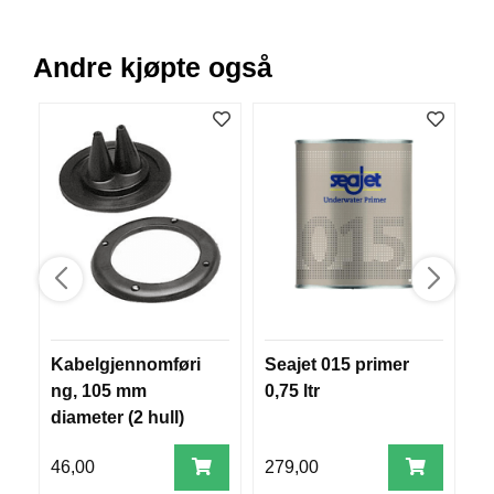
B
Å
T
Andre kjøpte også
U
T
S
T
Y
R
K
N
I
V
E
Kabelgjennomføri
Seajet 015 primer
T
R
ng, 105 mm
0,75 ltr
F
diameter (2 hull)
T
A
46,00
279,00
3
U