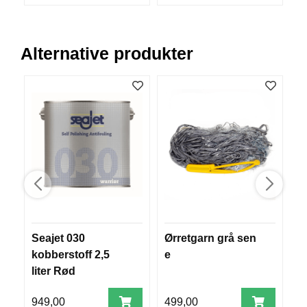
V
E
R
K
Alternative produkter
O
G
F
O
R
T
Ø
Y
N
I
N
G
Seajet 030
Ørretgarn grå sen
K
T
kobberstoff 2,5
e
m
E
liter Rød
f
I
N
2.
949,00
499,00
E
1