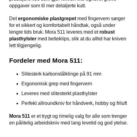
V
oppgaver som til mer detaljerte kutt.
E
R
Det
ergonomiske plastgrepet
med fingervern sørger
K
for et sikkert og komfortabelt håndtak, også under
O
lengre tids bruk. Mora 511 leveres med et
robust
G
plasthylster
med belteklips, slik at du alltid har kniven
F
O
lett tilgjengelig.
R
T
Fordeler med Mora 511:
Ø
Y
N
Slitesterk karbonstålklinge på 91 mm
I
Ergonomisk grep med fingervern
N
G
Leveres med slitesterkt plasthylster
Perfekt allroundkniv for håndverk, hobby og friluft
T
Mora 511
er et trygt og rimelig valg for alle som trenger
E
en pålitelig arbeidskniv med lang levetid og god ytelse.
I
N
E