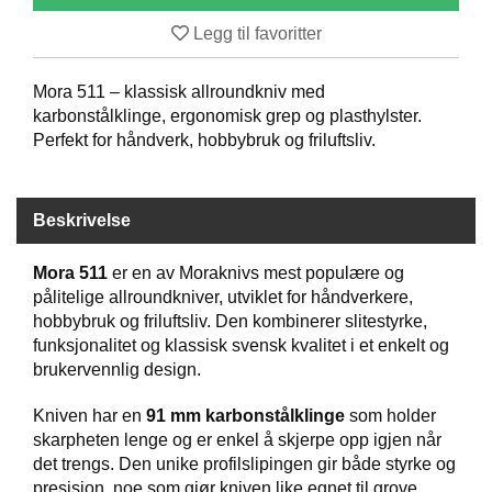
B
Legg til favoritter
Å
T
U
Mora 511 – klassisk allroundkniv med
T
karbonstålklinge, ergonomisk grep og plasthylster.
S
Perfekt for håndverk, hobbybruk og friluftsliv.
T
Y
R
Beskrivelse
K
Mora 511
er en av Moraknivs mest populære og
N
pålitelige allroundkniver, utviklet for håndverkere,
I
hobbybruk og friluftsliv. Den kombinerer slitestyrke,
V
funksjonalitet og klassisk svensk kvalitet i et enkelt og
E
R
brukervennlig design.
Kniven har en
91 mm karbonstålklinge
som holder
skarpheten lenge og er enkel å skjerpe opp igjen når
T
det trengs. Den unike profilslipingen gir både styrke og
A
U
presisjon, noe som gjør kniven like egnet til grove