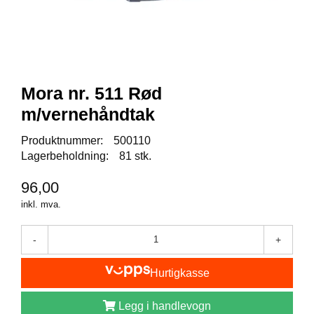
I
S
K
E
U
T
S
Mora nr. 511 Rød
T
Y
m/vernehåndtak
R
Produktnummer:
500110
Lagerbeholdning:
81 stk.
F
96,00
L
U
inkl. mva.
E
F
I
-
+
S
K
Hurtigkasse
E
Legg i handlevogn