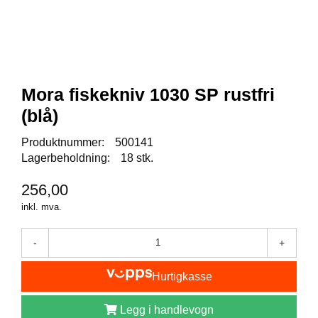
I
S
K
E
U
T
S
Mora fiskekniv 1030 SP rustfri
T
Y
(blå)
R
Produktnummer:
500141
Lagerbeholdning:
18 stk.
F
256,00
L
U
inkl. mva.
E
F
I
-
+
S
K
Hurtigkasse
E
Legg i handlevogn