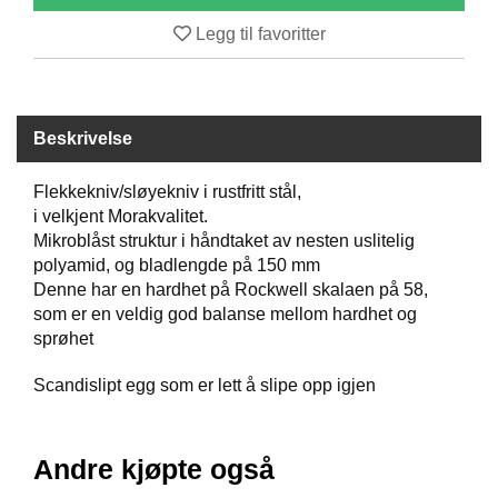
B
Legg til favoritter
Å
T
U
T
S
Beskrivelse
T
Y
R
Flekkekniv/sløyekniv i rustfritt stål,
i velkjent Morakvalitet.
Mikroblåst struktur i håndtaket av nesten uslitelig
polyamid, og bladlengde på 150 mm
K
N
Denne har en hardhet på Rockwell skalaen på 58,
I
som er en veldig god balanse mellom hardhet og
V
sprøhet
E
R
Scandislipt egg som er lett å slipe opp igjen
T
Andre kjøpte også
A
U