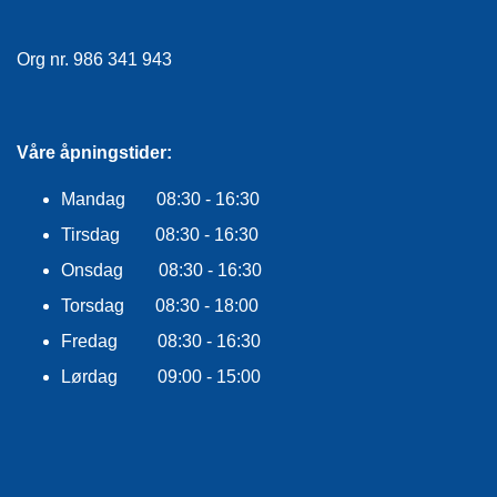
E
K
L
Org nr. 986 341 943
E
D
N
I
Våre åpningstider:
N
G
Mandag 08:30 - 16:30
Tirsdag 08:30 - 16:30
V
Onsdag 08:30 - 16:30
A
N
Torsdag 08:30 - 18:00
N
S
Fredag 08:30 - 16:30
P
Lørdag 09:00 - 15:00
O
R
T