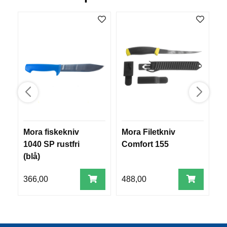
R
O
G
G
A
R
N
F
L
Y
T
Mora fiskekniv
Mora Filetkniv
M
E
1040 SP rustfri
Comfort 155
m
P
(blå)
ru
L
A
G
366,00
488,00
1
G
B