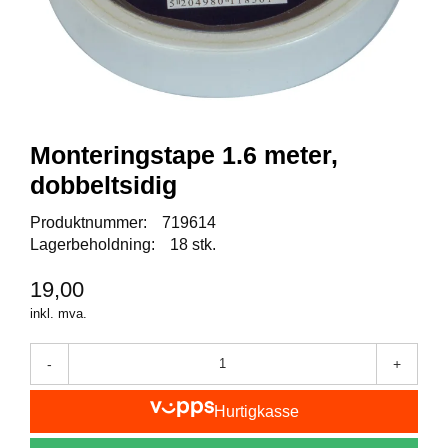
I
S
K
E
U
T
S
T
Monteringstape 1.6 meter,
Y
R
dobbeltsidig
Produktnummer:
719614
Lagerbeholdning:
18 stk.
F
L
U
19,00
E
inkl. mva.
F
I
S
-
+
K
E
Hurtigkasse