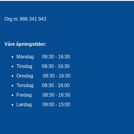
E
K
L
Org nr. 986 341 943
E
D
N
I
N
Våre åpningstider:
G
Mandag 08:30 - 16:30
Tirsdag 08:30 - 16:30
V
A
Onsdag 08:30 - 16:30
N
N
Torsdag 08:30 - 18:00
S
Fredag 08:30 - 16:30
P
O
Lørdag 09:00 - 15:00
R
T