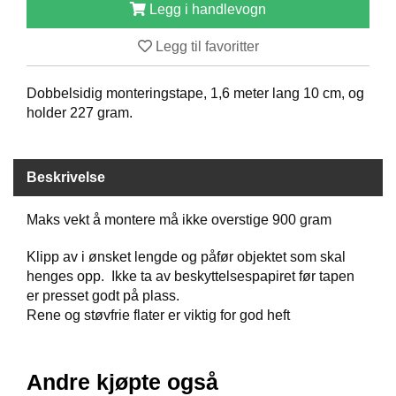
Legg i handlevogn
B
Å
Legg til favoritter
T
U
T
Dobbelsidig monteringstape, 1,6 meter lang 10 cm, og
S
holder 227 gram.
T
Y
R
Beskrivelse
K
Maks vekt å montere må ikke overstige 900 gram
N
I
Klipp av i ønsket lengde og påfør objektet som skal
V
henges opp. Ikke ta av beskyttelsespapiret før tapen
E
er presset godt på plass.
R
Rene og støvfrie flater er viktig for god heft
T
A
Andre kjøpte også
U