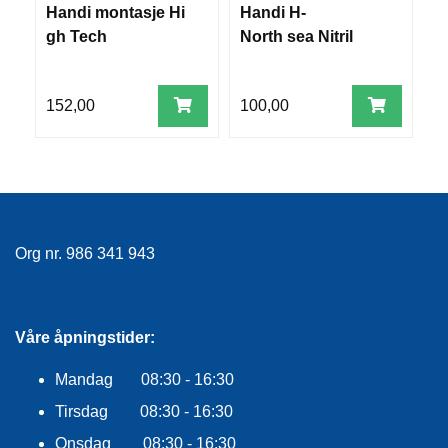
Handi montasje Hi
Handi H-
N
R
O
gh Tech
North sea Nitril
n
G
el
G
A
152,00
100,00
6
R
N
F
L
Y
Org nr. 986 341 943
T
E
P
L
A
Våre åpningstider:
G
G
Mandag 08:30 - 16:30
Tirsdag 08:30 - 16:30
B
Onsdag 08:30 - 16:30