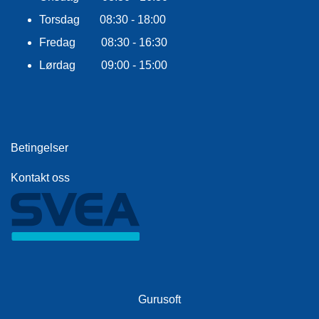
E
K
Torsdag 08:30 - 18:00
L
Fredag 08:30 - 16:30
E
D
Lørdag 09:00 - 15:00
N
I
N
G
Betingelser
V
A
Kontakt oss
N
N
S
P
O
R
T
Gurusoft