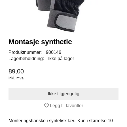
I
S
K
E
U
T
S
T
Montasje synthetic
Y
R
Produktnummer:
900146
Lagerbeholdning:
Ikke på lager
F
89,00
L
inkl. mva.
U
E
F
I
S
Legg til favoritter
K
E
Monteringshanske i syntetisk lær. Kun i størrelse 10