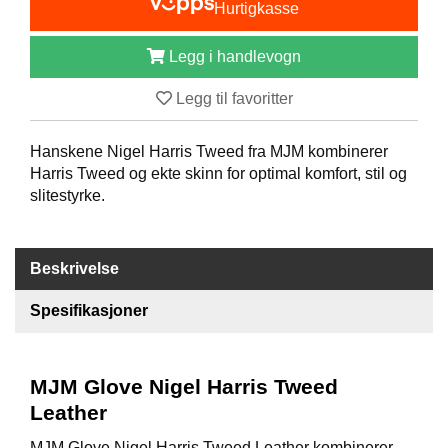
Hurtigkasse
B
Å
Legg i handlevogn
T
U
T
Legg til favoritter
S
T
Hanskene Nigel Harris Tweed fra MJM kombinerer
Y
R
Harris Tweed og ekte skinn for optimal komfort, stil og
slitestyrke.
K
N
Beskrivelse
I
V
Spesifikasjoner
E
R
MJM Glove Nigel Harris Tweed
T
Leather
A
U
MJM Glove Nigel Harris Tweed Leather kombinerer