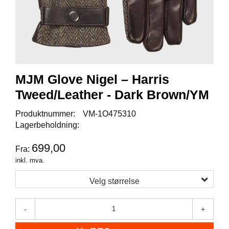
I
S
K
E
U
T
S
T
MJM Glove Nigel – Harris
Y
R
Tweed/Leather - Dark Brown/YM
Produktnummer:
VM-1O475310
Lagerbeholdning:
F
L
U
699,00
Fra:
E
inkl. mva.
F
I
Velg størrelse
S
K
E
-
+