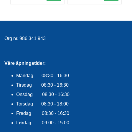
F
L
A
G
G
S
Org nr. 986 341 943
I
K
K
E
Våre åpningstider:
R
H
Mandag 08:30 - 16:30
E
T
Tirsdag 08:30 - 16:30
Onsdag 08:30 - 16:30
Torsdag 08:30 - 18:00
Fredag 08:30 - 16:30
Lørdag 09:00 - 15:00