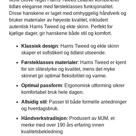
V
tidløs eleganse med førsteklasses funksjonalitet.
E
Disse hanskene er laget med omhyggelig håndverk og
R
bruker materialer av høyeste kvalitet, inkludert
K
autentisk Harris Tweed og ekte skinn. Perfekt for
O
G
kjølige dager, gir hanskene både stil og komfort.
F
O
Klassisk design
: Harris Tweed og ekte skinn
R
skaper et sofistikert og tidløst utseende.
T
Ø
Førsteklasses materialer
: Harris Tweed er kjent
Y
for sin slitestyrke og kvalitet, mens det myke
N
skinnet gir optimal fleksibilitet og varme.
I
N
Optimal passform
: Ergonomisk utforming sikrer
G
komfortabel bruk hele dagen.
Allsidig stil
: Passer til både formelle anledninger
og hverdagsbruk.
T
E
Håndverkstradisjon
: Produsert av MJM, et
I
merke med over 190 års erfaring innen
N
kvalitetsbekledning
E