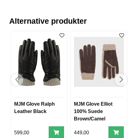
E
K
L
Alternative produkter
E
D
N
I
N
G
V
A
N
N
S
P
MJM Glove Ralph
MJM Glove Elliot
B
O
Leather Black
100% Suede
R
T
Brown/Camel
599,00
449,00
2