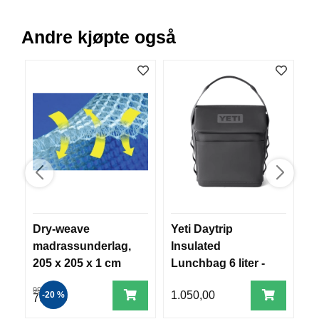
R
O
Andre kjøpte også
G
G
A
R
N
F
L
Y
T
E
P
L
Dry-weave
Yeti Daytrip
V
A
madrassunderlag,
Insulated
S
G
G
205 x 205 x 1 cm
Lunchbag 6 liter -
(
Charcoal
999,00
1.050,00
5
-20 %
799,00
B