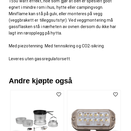
1550 watt effekt, noe som gjør at den er spesielt godt
V
egnet i mindre rom i hus, hytte eller campingvogn.
E
Miniflame kan stå på gulv, eller monteres på vegg
R
(veggbrakett er tilleggsutstyr). Ved veggmontering må
K
O
gassflasken stå i nærheten av ovnen dersom du ikke har
G
lagt inn røropplegg på hytta.
F
O
Med piezotenning. Med tennsikring og CO2-sikring.
R
T
Leveres uten gassregulatorsett.
Ø
Y
N
I
Andre kjøpte også
N
G
T
E
I
N
E