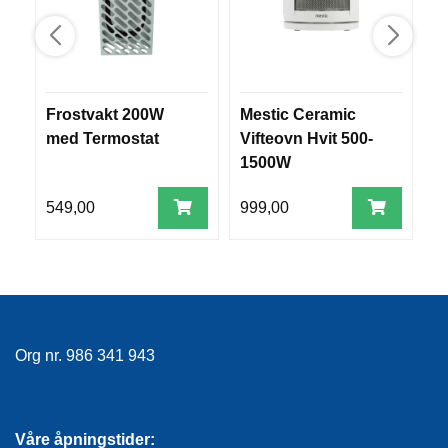
E
K
L
E
D
N
Frostvakt 200W
Mestic Ceramic
1
I
med Termostat
Vifteovn Hvit 500-
A
N
G
1500W
549,00
999,00
9
V
A
N
N
S
P
O
Org nr. 986 341 943
R
T
Våre åpningstider: