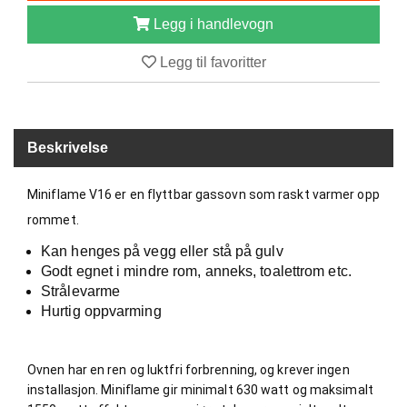
B
Legg i handlevogn
Å
T
Legg til favoritter
U
T
S
T
Y
Beskrivelse
R
Miniflame V16 er en flyttbar gassovn som raskt varmer opp
K
rommet.
N
Kan henges på vegg eller stå på gulv
I
V
Godt egnet i mindre rom, anneks, toalettrom etc.
E
Strålevarme
R
Hurtig oppvarming
T
Ovnen har en ren og luktfri forbrenning, og krever ingen
A
installasjon. Miniflame gir minimalt 630 watt og maksimalt
U