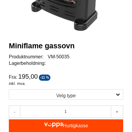
I
S
K
E
U
T
S
T
Miniflame gassovn
Y
R
Produktnummer:
VM-50035
Lagerbeholdning:
F
195,00
Fra:
-11 %
L
U
inkl. mva.
E
F
Velg type
I
S
K
-
+
E
Hurtigkasse