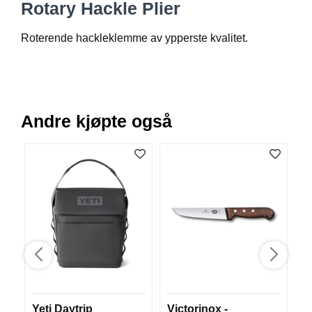
Rotary Hackle Plier
V
E
R
Roterende hackleklemme av ypperste kvalitet.
K
O
G
F
O
R
Andre kjøpte også
T
Ø
Y
N
I
N
G
T
E
I
N
E
Yeti Daytrip
Victorinox -
C