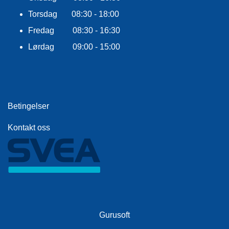
F
L
Torsdag 08:30 - 18:00
A
G
Fredag 08:30 - 16:30
G
Lørdag 09:00 - 15:00
S
I
K
K
E
Betingelser
R
H
Kontakt oss
E
T
Gurusoft