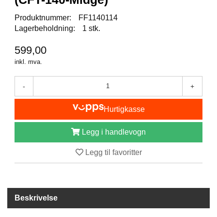
B
Produktnummer:
FF1140114
Å
T
Lagerbeholdning:
1 stk.
U
T
599,00
S
inkl. mva.
T
Y
R
-
+
Hurtigkasse
K
N
Legg i handlevogn
I
V
Legg til favoritter
E
R
T
Beskrivelse
A
U