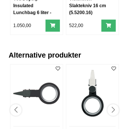
R
Insulated
Slaktekniv 16 cm
C
O
Lunchbag 6 liter -
(5.5200.16)
C
G
Charcoal
G
1.050,00
522,00
2
A
R
N
Alternative produkter
F
L
Y
T
E
P
L
A
G
G
B