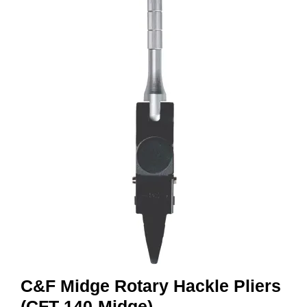
I
S
K
E
U
T
S
T
Y
R
F
L
U
E
F
I
S
K
E
C&F Midge Rotary Hackle Pliers
(CFT-140-Midge)