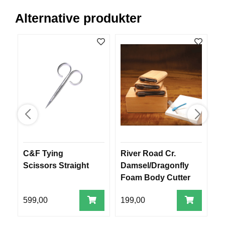
V
E
Alternative produkter
R
K
O
G
F
O
R
T
Ø
Y
N
I
N
G
C&F Tying
River Road Cr.
F
Scissors Straight
Damsel/Dragonfly
Foam Body Cutter
T
Sz 8
E
599,00
199,00
7
I
N
E