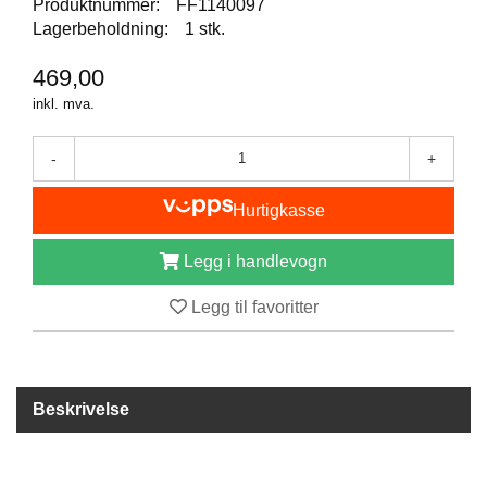
Produktnummer:
FF1140097
I
S
Lagerbeholdning:
1 stk.
K
E
469,00
U
inkl. mva.
T
S
T
-
+
Y
R
Hurtigkasse
Legg i handlevogn
F
L
Legg til favoritter
U
E
F
I
S
Beskrivelse
K
E