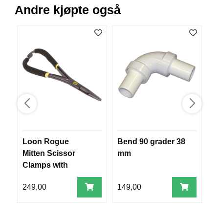
Andre kjøpte også
B
Å
T
U
T
S
T
Y
R
K
N
I
Loon Rogue
Bend 90 grader 38
F
V
Mitten Scissor
mm
S
E
R
Clamps with
G
Comfy Grip
249,00
149,00
8
T
A
U