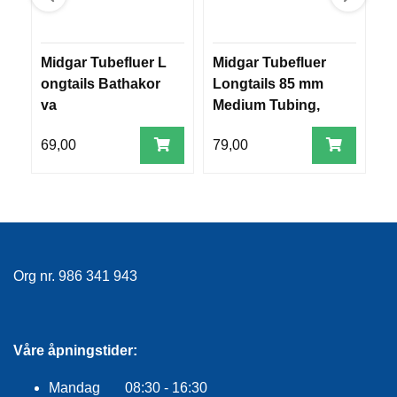
R
O
G
G
Midgar Tubefluer L
Midgar Tubefluer
M
A
ongtails Bathakor
Longtails 85 mm
u
R
va
Medium Tubing,
o
N
Silver Grey, Black
69,00
79,00
6
F
L
Y
T
E
P
L
Org nr. 986 341 943
A
G
G
Våre åpningstider:
B
Mandag 08:30 - 16:30