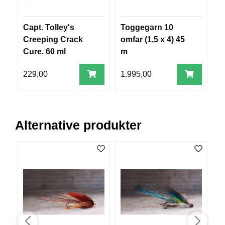
V
E
R
Capt. Tolley's
Toggegarn 10
V
K
Creeping Crack
omfar (1,5 x 4) 45
S
O
Cure. 60 ml
m
(
G
F
O
229,00
1.995,00
5
R
T
Ø
Y
N
Alternative produkter
I
N
G
T
E
I
N
E