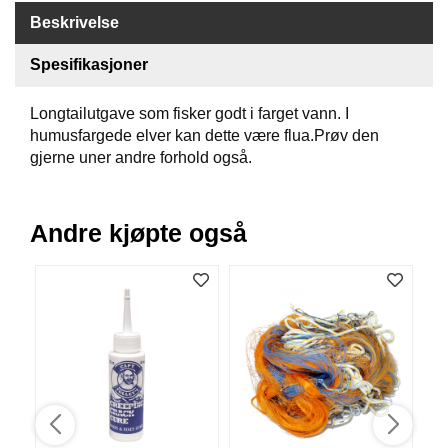
B
Beskrivelse
Å
T
Spesifikasjoner
U
T
Longtailutgave som fisker godt i farget vann. I
S
T
humusfargede elver kan dette være flua.Prøv den
Y
gjerne uner andre forhold også.
R
Andre kjøpte også
K
N
I
V
E
R
T
A
U