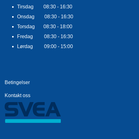
E
Tirsdag 08:30 - 16:30
K
L
Onsdag 08:30 - 16:30
E
D
Torsdag 08:30 - 18:00
N
Fredag 08:30 - 16:30
I
N
Lørdag 09:00 - 15:00
G
V
A
Betingelser
N
N
S
Kontakt oss
P
O
R
T