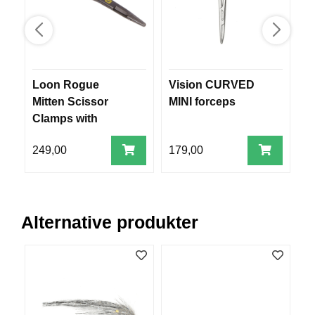
B
Å
T
U
T
S
Loon Rogue
Vision CURVED
P
T
Mitten Scissor
MINI forceps
to
Y
Clamps with
R
Comfy Grip
249,00
179,00
1
K
N
I
V
Alternative produkter
E
R
T
A
U