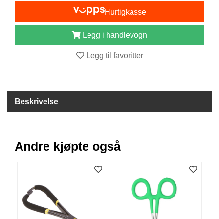
I
Hurtigkasse
S
K
E
Legg i handlevogn
U
T
Legg til favoritter
S
T
Y
R
Beskrivelse
F
L
U
Andre kjøpte også
E
F
I
S
K
E