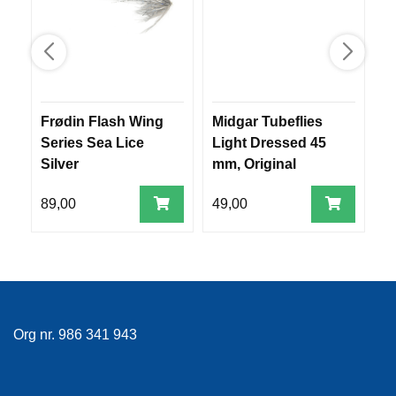
V
E
R
K
O
G
F
Frødin Flash Wing
Midgar Tubeflies
P
O
Series Sea Lice
Light Dressed 45
F
R
T
Silver
mm, Original
Ø
Templedog
Y
89,00
49,00
6
N
I
N
G
T
Org nr. 986 341 943
E
I
N
E