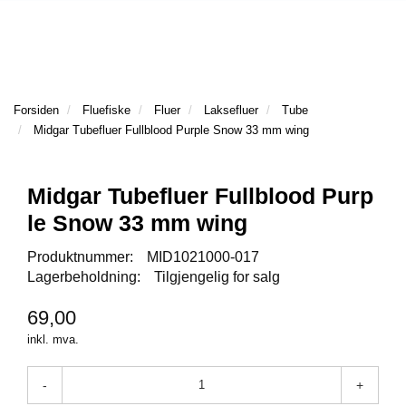
l
l
g
e
e
g
T
n
n
l
I
a
a
e
L
v
v
n
B
i
i
a
Forsiden
Fluefiske
Fluer
Laksefluer
Tube
A
g
g
v
Midgar Tubefluer Fullblood Purple Snow 33 mm wing
K
a
a
E
i
t
t
T
g
I
i
i
a
Midgar Tubefluer Fullblood Purp
L
o
o
t
le Snow 33 mm wing
F
n
n
i
O
o
Produktnummer:
MID1021000-017
R
n
Lagerbeholdning:
Tilgjengelig for salg
S
I
D
69,00
E
inkl. mva.
N
-
+
F