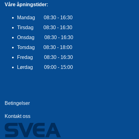
R
Våre åpningstider:
O
G
Mandag 08:30 - 16:30
G
Tirsdag 08:30 - 16:30
A
R
Onsdag 08:30 - 16:30
N
Torsdag 08:30 - 18:00
Fredag 08:30 - 16:30
F
L
Lørdag 09:00 - 15:00
Y
T
E
P
L
A
Betingelser
G
G
Kontakt oss
B