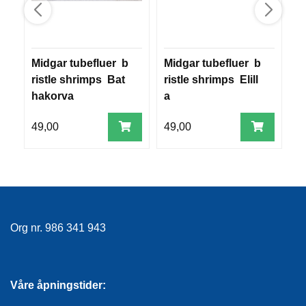
R
O
G
G
A
Midgar tubefluer b
Midgar tubefluer b
M
R
ristle shrimps Bat
ristle shrimps Elill
r
N
hakorva
a
e
49,00
49,00
4
F
L
Y
T
E
P
L
A
Org nr. 986 341 943
G
G
Våre åpningstider:
B