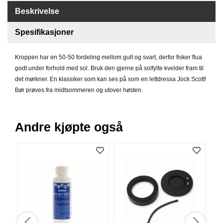
B
Beskrivelse
Å
T
Spesifikasjoner
U
T
S
Kroppen har en 50-50 fordeling mellom gult og svart, derfor fisker flua
T
godt under forhold med sol. Bruk den gjerne på solfylte kvelder fram til
Y
det mørkner. En klassiker som kan ses på som en lettdressa Jock Scott!
R
Bør prøves fra midtsommeren og utover høsten.
K
Andre kjøpte også
N
I
V
E
R
T
A
U