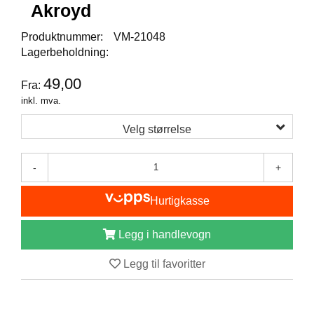
I
Akroyd
S
K
Produktnummer:
VM-21048
E
Lagerbeholdning:
U
T
49,00
S
Fra:
T
inkl. mva.
Y
R
Velg størrelse
-
+
F
L
U
Hurtigkasse
E
F
Legg i handlevogn
I
S
Legg til favoritter
K
E