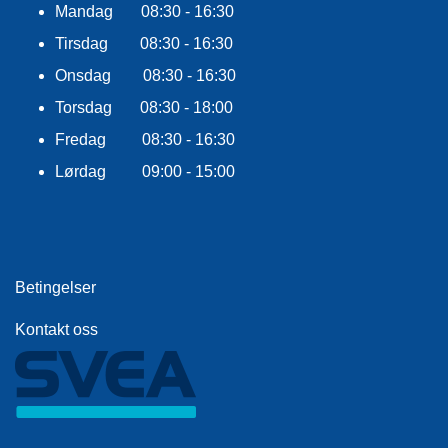
E
Mandag 08:30 - 16:30
K
Tirsdag 08:30 - 16:30
L
E
Onsdag 08:30 - 16:30
D
N
Torsdag 08:30 - 18:00
I
Fredag 08:30 - 16:30
N
G
Lørdag 09:00 - 15:00
V
A
N
N
Betingelser
S
P
Kontakt oss
O
R
T