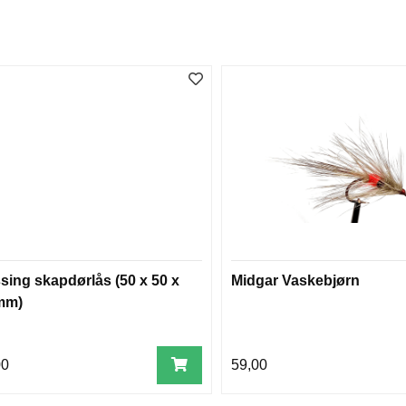
sing skapdørlås (50 x 50 x
Midgar Vaskebjørn
mm)
00
59,00