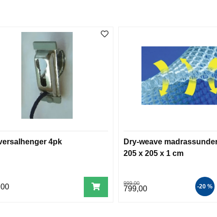
versalhenger 4pk
Dry-weave madrassunder
205 x 205 x 1 cm
999,00
,00
-20 %
799,00