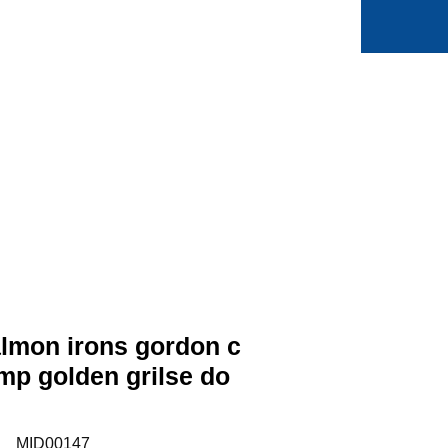
0
Min side
Favoritter
lmon irons gordon c
imp golden grilse do
:
MID00147