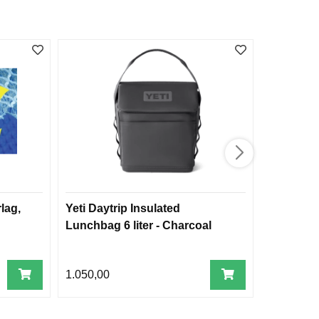
lag,
Yeti Daytrip Insulated
Victorino
Lunchbag 6 liter - Charcoal
(5.5200.1
1.050,00
522,00