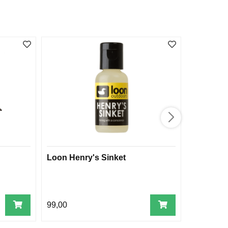
Loon Henry's Sinket
Partridg
99,00
89,00