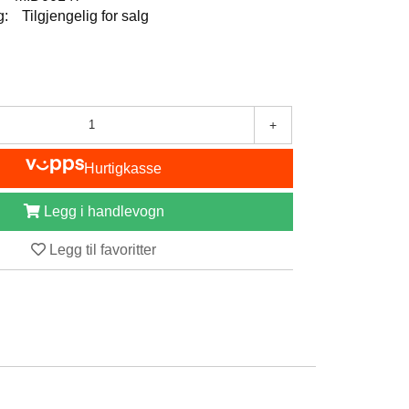
g:
Tilgjengelig for salg
+
Hurtigkasse
Legg i handlevogn
Legg til favoritter