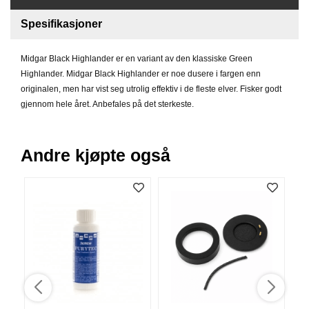
B
Spesifikasjoner
Å
T
U
Midgar Black Highlander er en variant av den klassiske Green
T
Highlander. Midgar Black Highlander er noe dusere i fargen enn
S
originalen, men har vist seg utrolig effektiv i de fleste elver. Fisker godt
T
Y
gjennom hele året. Anbefales på det sterkeste.
R
Andre kjøpte også
K
N
I
V
E
R
T
A
U