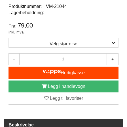
I
Produktnummer:
VM-21044
S
K
Lagerbeholdning:
E
U
79,00
Fra:
T
inkl. mva.
S
T
Velg størrelse
Y
R
-
+
F
Hurtigkasse
L
U
E
Legg i handlevogn
F
I
Legg til favoritter
S
K
E
Beskrivelse