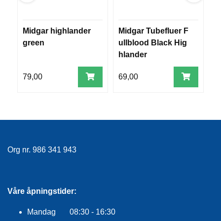
R
O
G
Midgar highlander
Midgar Tubefluer F
M
G
green
ullblood Black Hig
ci
A
R
hlander
N
79,00
69,00
7
F
L
Y
T
E
P
Org nr. 986 341 943
L
A
G
G
Våre åpningstider:
Mandag 08:30 - 16:30
B