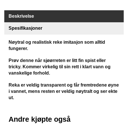
B
Å
T
Beskrivelse
U
T
Spesifikasjoner
S
T
Nøytral og realistisk reke imitasjon som alltid
Y
fungerer.
R
Prøv denne når sjøørreten er litt fin spist eller
tricky. Kommer virkelig til sin rett i klart vann og
K
vanskelige forhold.
N
I
V
Reka er veldig transparent og får fremtredene øyne
E
i vannet, mens resten er veldig nøytralt og ser ekte
R
ut.
T
Andre kjøpte også
A
U