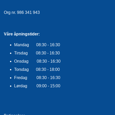
E
K
L
Org nr. 986 341 943
E
D
N
I
Våre åpningstider:
N
G
Mandag 08:30 - 16:30
Tirsdag 08:30 - 16:30
V
Onsdag 08:30 - 16:30
A
N
Torsdag 08:30 - 18:00
N
Fredag 08:30 - 16:30
S
P
Lørdag 09:00 - 15:00
O
R
T