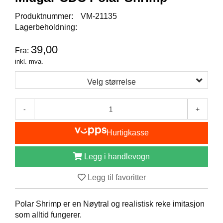
I
S
Produktnummer:
VM-21135
K
Lagerbeholdning:
E
U
39,00
T
Fra:
S
inkl. mva.
T
Y
Velg størrelse
R
-
+
F
L
Hurtigkasse
U
E
Legg i handlevogn
F
I
Legg til favoritter
S
K
E
Polar Shrimp er en Nøytral og realistisk reke imitasjon
som alltid fungerer.