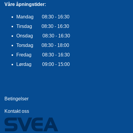
R
Våre åpningstider:
O
G
Mandag 08:30 - 16:30
G
Tirsdag 08:30 - 16:30
A
R
Onsdag 08:30 - 16:30
N
Torsdag 08:30 - 18:00
Fredag 08:30 - 16:30
F
L
Lørdag 09:00 - 15:00
Y
T
E
P
L
A
Betingelser
G
G
Kontakt oss
B