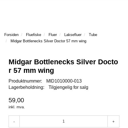
l
l
g
e
e
g
T
n
n
l
I
a
a
e
L
v
v
n
B
i
i
a
Forsiden
Fluefiske
Fluer
Laksefluer
Tube
A
g
g
v
Midgar Bottlenecks Silver Doctor 57 mm wing
K
a
a
E
i
t
t
T
g
I
i
i
a
Midgar Bottlenecks Silver Docto
L
o
o
t
r 57 mm wing
F
n
n
i
O
o
Produktnummer:
MID1010000-013
R
n
Lagerbeholdning:
Tilgjengelig for salg
S
I
D
59,00
E
inkl. mva.
N
-
+
F