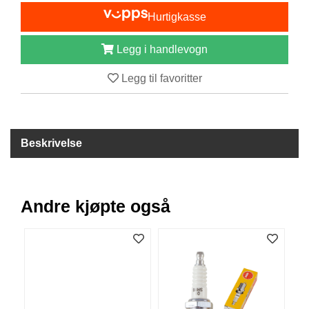
I
Hurtigkasse
S
K
E
Legg i handlevogn
U
T
Legg til favoritter
S
T
Y
R
Beskrivelse
F
L
U
Andre kjøpte også
E
F
I
S
K
E