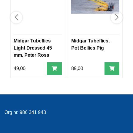
V
E
R
K
O
G
F
Midgar Tubeflies
Midgar Tubeflies,
M
O
Light Dressed 45
Pot Bellies Pig
L
R
T
mm, Peter Ross
m
Ø
T
Y
49,00
89,00
4
N
I
N
G
T
Org nr. 986 341 943
E
I
N
E