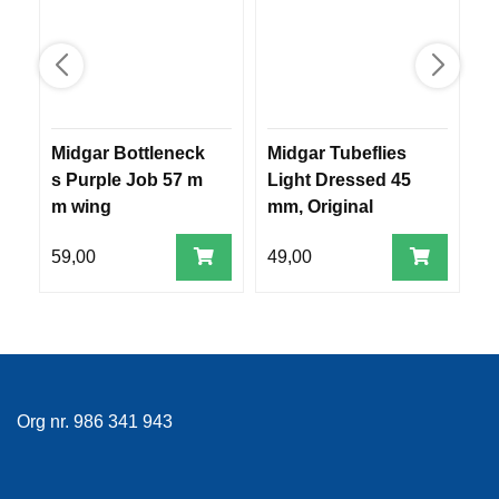
V
E
R
K
O
G
F
Midgar Bottleneck
Midgar Tubeflies
M
O
s Purple Job 57 m
Light Dressed 45
I
R
T
m wing
mm, Original
N
Ø
Templedog
Y
59,00
49,00
3
N
I
N
G
T
Org nr. 986 341 943
E
I
N
E