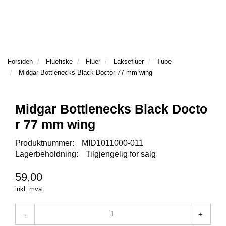
l
l
g
e
e
g
T
n
n
l
I
a
a
e
L
v
v
n
B
i
i
a
Forsiden
Fluefiske
Fluer
Laksefluer
Tube
A
g
g
v
Midgar Bottlenecks Black Doctor 77 mm wing
K
a
a
E
i
t
t
T
g
I
i
i
a
Midgar Bottlenecks Black Docto
L
o
o
t
r 77 mm wing
F
n
n
i
O
o
Produktnummer:
MID1011000-011
R
n
Lagerbeholdning:
Tilgjengelig for salg
S
I
D
59,00
E
inkl. mva.
N
-
+
F