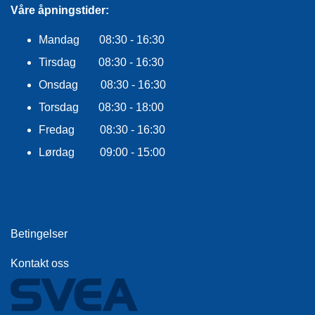
R
Våre åpningstider:
O
G
Mandag 08:30 - 16:30
G
Tirsdag 08:30 - 16:30
A
R
Onsdag 08:30 - 16:30
N
Torsdag 08:30 - 18:00
Fredag 08:30 - 16:30
F
L
Lørdag 09:00 - 15:00
Y
T
E
P
L
A
Betingelser
G
G
Kontakt oss
B