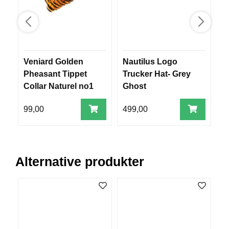
B
Å
T
U
T
S
Veniard Golden
Nautilus Logo
S
T
Pheasant Tippet
Trucker Hat- Grey
S
Y
Collar Naturel no1
Ghost
T
R
(
99,00
499,00
8
T
K
N
I
V
Alternative produkter
E
R
T
A
U