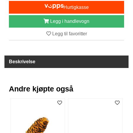
I
Hurtigkasse
S
K
E
Legg i handlevogn
U
T
Legg til favoritter
S
T
Y
R
Beskrivelse
F
L
U
Andre kjøpte også
E
F
I
S
K
E