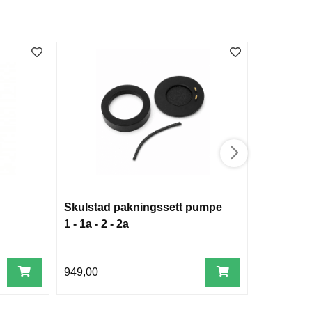
Skulstad pakningssett pumpe
Dry-weav
1 - 1a - 2 - 2a
205 x 205
999,00
949,00
799,00