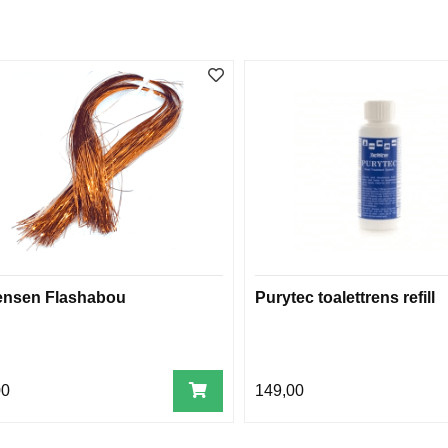
ensen Flashabou
Purytec toalettrens refill
00
149,00