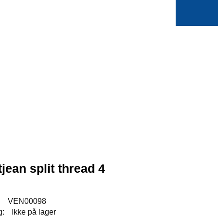
0
Min side
Favoritter
jean split thread 4
:
VEN00098
g:
Ikke på lager