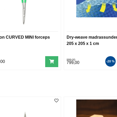
ion CURVED MINI forceps
Dry-weave madrassunder
205 x 205 x 1 cm
999,00
,00
-20 %
799,00