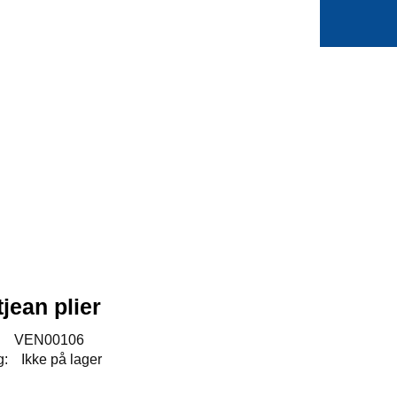
0
Min side
Favoritter
jean plier
:
VEN00106
g:
Ikke på lager