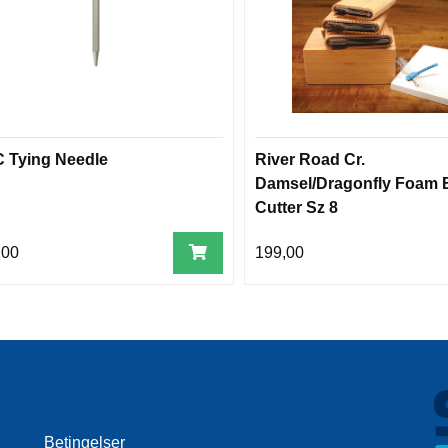
 Tying Needle
River Road Cr.
Damsel/Dragonfly Foam 
Cutter Sz 8
,00
199,00
Betingelser