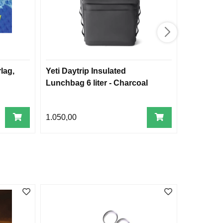
lag,
Yeti Daytrip Insulated
Toggegarn
Lunchbag 6 liter - Charcoal
45 m
1.050,00
1.995,00