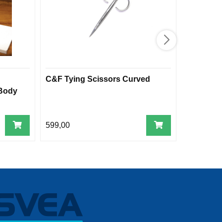
C&F Tying Scissors Curved
FF Std. 
Body
599,00
79,00