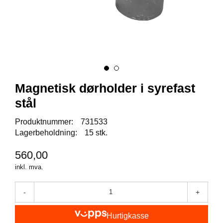
I
S
K
E
U
T
S
T
Y
Magnetisk dørholder i syrefast
R
stål
Produktnummer:
731533
F
L
Lagerbeholdning:
15 stk.
U
E
560,00
F
inkl. mva.
I
S
K
-
+
E
Hurtigkasse