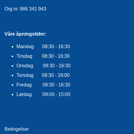
E
K
Org nr. 986 341 943
L
E
D
N
Våre åpningstider:
I
N
Mandag 08:30 - 16:30
G
Tirsdag 08:30 - 16:30
Onsdag 08:30 - 16:30
V
A
Torsdag 08:30 - 18:00
N
Fredag 08:30 - 16:30
N
S
Lørdag 09:00 - 15:00
P
O
R
T
Betingelser