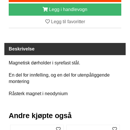
B
Legg i handlevogn
Å
T
Legg til favoritter
U
T
S
T
Y
Beskrivelse
R
Magnetisk dørholder i syrefast stål.
K
En del for innfelling, og en del for utenpåliggende
N
I
montering
V
E
Råsterk magnet i neodynium
R
Andre kjøpte også
T
A
U