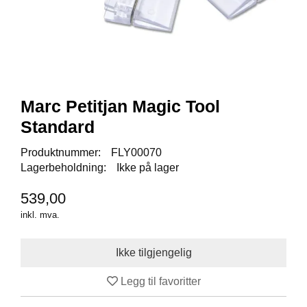
I
S
K
E
U
T
S
T
Marc Petitjan Magic Tool
Y
R
Standard
Produktnummer:
FLY00070
Lagerbeholdning:
Ikke på lager
F
L
U
539,00
E
inkl. mva.
F
I
S
K
E
Legg til favoritter