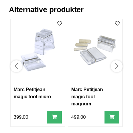
R
Alternative produkter
O
G
G
A
R
N
F
L
Y
T
E
P
Marc Petitjean
Marc Petitjean
M
L
magic tool micro
magic tool
L
A
G
magnum
G
399,00
499,00
8
B