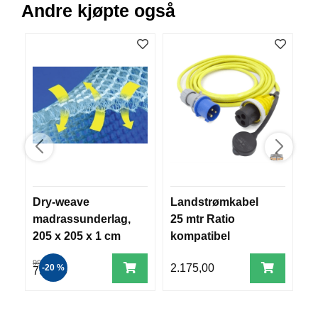
Andre kjøpte også
V
E
R
K
O
G
F
O
R
T
Ø
Y
N
I
N
Dry-weave
Landstrømkabel
S
G
madrassunderlag,
25 mtr Ratio
p
205 x 205 x 1 cm
kompatibel
p
2
T
999,00
2.175,00
9
-20 %
799,00
E
I
N
E