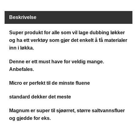
B
Å
Beskrivelse
T
U
T
Super produkt for alle som vil lage dubbing løkker
S
og ha ett verktøy som gjør det enkelt å få materialer
T
Y
inn i løkka.
R
Denne er ett must have for veldig mange.
Anbefales.
K
N
Micro er perfekt til de minste fluene
I
V
E
standard dekker det meste
R
Magnum er super til sjøørret, større saltvannsfluer
og gjedde for eks.
T
A
U