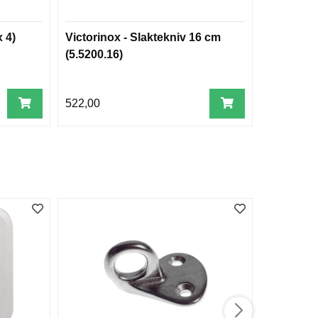
 4)
Victorinox - Slaktekniv 16 cm
Teinemer
(5.5200.16)
522,00
15,00