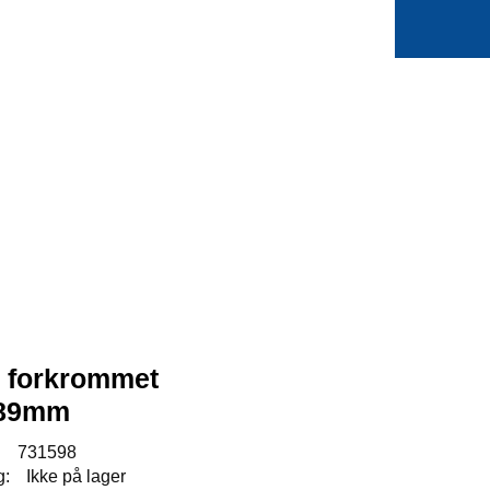
0
Min side
Favoritter
e forkrommet
 89mm
:
731598
g:
Ikke på lager