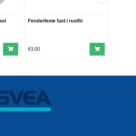
ast
Fenderfeste fast i rustfri
Batterik
63,00
109,00