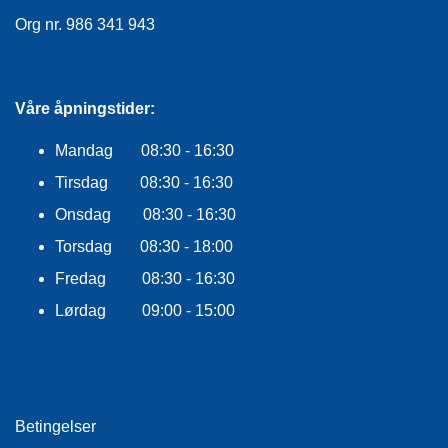
E
Org nr. 986 341 943
K
L
E
D
N
Våre åpningstider:
I
N
Mandag 08:30 - 16:30
G
Tirsdag 08:30 - 16:30
Onsdag 08:30 - 16:30
V
Torsdag 08:30 - 18:00
A
N
Fredag 08:30 - 16:30
N
S
Lørdag 09:00 - 15:00
P
O
R
T
Betingelser