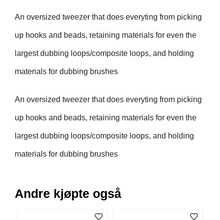
B
An oversized tweezer that does everyting from picking
Å
T
up hooks and beads, retaining materials for even the
U
T
largest dubbing loops/composite loops, and holding
S
T
materials for dubbing brushes
Y
R
An oversized tweezer that does everyting from picking
K
up hooks and beads, retaining materials for even the
N
largest dubbing loops/composite loops, and holding
I
V
materials for dubbing brushes
E
R
Andre kjøpte også
T
A
U