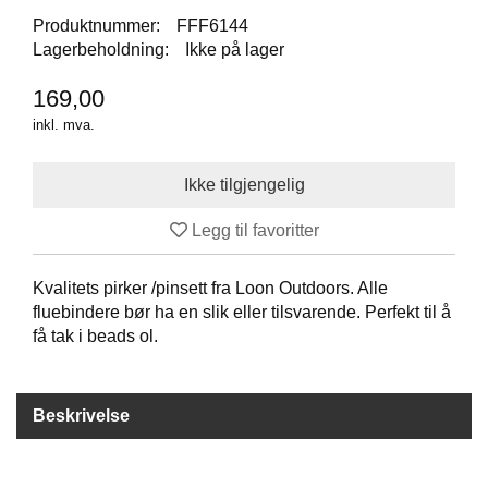
I
Produktnummer:
FFF6144
S
K
Lagerbeholdning:
Ikke på lager
E
U
169,00
T
inkl. mva.
S
T
Y
R
Legg til favoritter
F
L
Kvalitets pirker /pinsett fra Loon Outdoors. Alle
U
fluebindere bør ha en slik eller tilsvarende. Perfekt til å
E
få tak i beads ol.
F
I
S
K
Beskrivelse
E