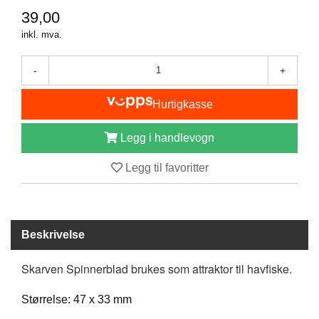
I
39,00
S
K
inkl. mva.
E
U
-
+
T
S
T
Hurtigkasse
Y
R
Legg i handlevogn
Legg til favoritter
F
L
U
E
F
Beskrivelse
I
S
Skarven Spinnerblad brukes som attraktor til havfiske.
K
E
Størrelse: 47 x 33 mm