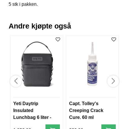
5 stk i pakken.
B
Å
T
U
Andre kjøpte også
T
S
T
Y
R
K
N
I
V
E
R
Yeti Daytrip
Capt. Tolley's
T
Insulated
Creeping Crack
o
T
Lunchbag 6 liter -
Cure. 60 ml
m
A
Charcoal
U