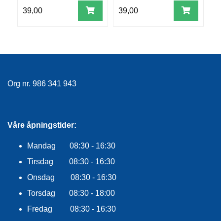
R
39,00
39,00
7
O
G
G
A
R
N
Org nr. 986 341 943
F
L
Y
Våre åpningstider:
T
E
P
Mandag 08:30 - 16:30
L
Tirsdag 08:30 - 16:30
A
G
Onsdag 08:30 - 16:30
G
Torsdag 08:30 - 18:00
Fredag 08:30 - 16:30
B