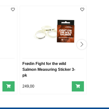
Frødin Fight for the wild
Flettet P
Salmon Measuring Sticker 3-
0 kg. 100
pk
249,00
50,00