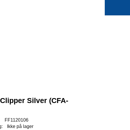
0
Min side
Favoritter
Clipper Silver (CFA-
:
FF1120106
g:
Ikke på lager