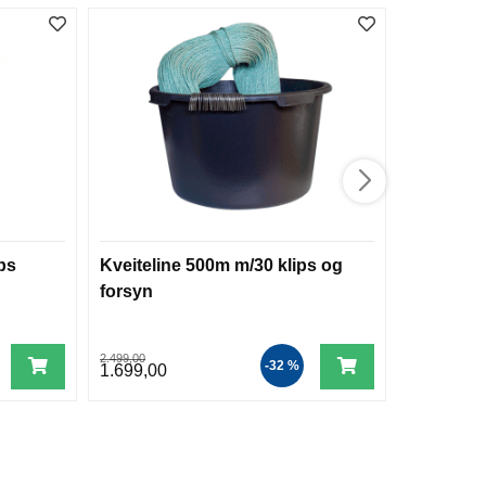
ps
Kveiteline 500m m/30 klips og
Loon Rog
forsyn
Knot Too
2.499,00
129,00
-32 %
1.699,00