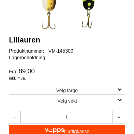
I
S
K
E
U
T
S
Lillauren
T
Y
Produktnummer:
VM-145300
R
Lagerbeholdning:
89,00
Fra:
F
inkl. mva.
L
U
Velg farge
E
F
Velg vekt
I
S
K
-
+
E
Hurtigkasse