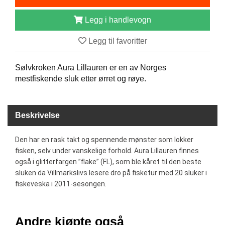
B
Å
Legg i handlevogn
T
U
Legg til favoritter
T
S
T
Sølvkroken Aura Lillauren er en av Norges
Y
mestfiskende sluk etter ørret og røye.
R
Beskrivelse
K
N
I
Den har en rask takt og spennende mønster som lokker
V
fisken, selv under vanskelige forhold. Aura Lillauren finnes
E
også i glitterfargen ”flake” (FL), som ble kåret til den beste
R
sluken da Villmarkslivs lesere dro på fisketur med 20 sluker i
fiskeveska i 2011-sesongen.
T
A
Andre kjøpte også
U