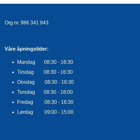
E
K
L
E
Org nr. 986 341 943
D
N
I
N
Våre åpningstider:
G
Mandag 08:30 - 16:30
V
Tirsdag 08:30 - 16:30
A
Onsdag 08:30 - 16:30
N
N
Torsdag 08:30 - 18:00
S
P
Fredag 08:30 - 16:30
O
Lørdag 09:00 - 15:00
R
T