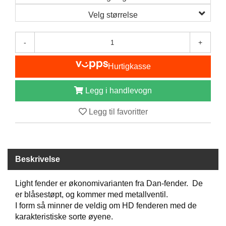
B
Velg størrelse
Å
T
U
-
+
T
S
Hurtigkasse
T
Y
R
Legg i handlevogn
Legg til favoritter
K
N
I
V
E
Beskrivelse
R
Light fender er økonomivarianten fra Dan-fender. De
er blåsestøpt, og kommer med metallventil.
T
I form så minner de veldig om HD fenderen med de
A
karakteristiske sorte øyene.
U