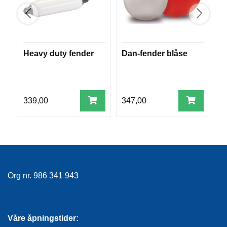
E
K
L
E
D
N
Heavy duty fender
Dan-fender blåse
P
I
b
N
4
G
47
339,00
347,00
4
V
A
N
N
S
P
O
Org nr. 986 341 943
R
T
Våre åpningstider: