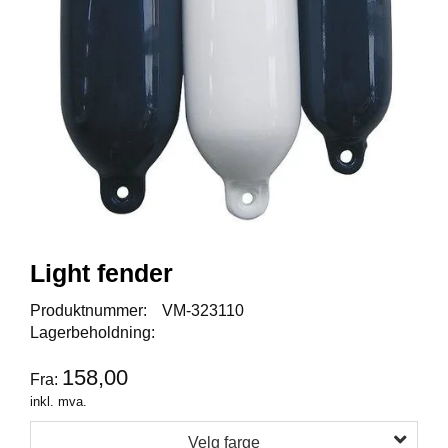
I
S
K
E
U
T
S
T
Y
R
F
L
Light fender
U
E
Produktnummer:
VM-323110
F
Lagerbeholdning:
I
S
158,00
K
Fra:
E
inkl. mva.
Velg farge