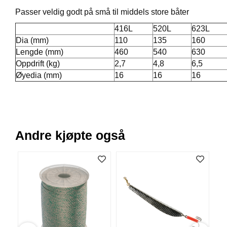
V
Passer veldig godt på små til middels store båter
E
R
416L
520L
623L
K
Dia (mm)
110
135
160
O
Lengde (mm)
460
540
630
G
Oppdrift (kg)
2,7
4,8
6,5
F
O
Øyedia (mm)
16
16
16
R
T
Ø
Y
N
I
Andre kjøpte også
N
G
T
E
I
N
E