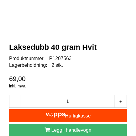
I
S
K
E
U
T
S
T
Laksedubb 40 gram Hvit
Y
R
Produktnummer:
P1207563
Lagerbeholdning:
2 stk.
F
69,00
L
U
inkl. mva.
E
F
-
+
I
S
K
Hurtigkasse
E
Legg i handlevogn