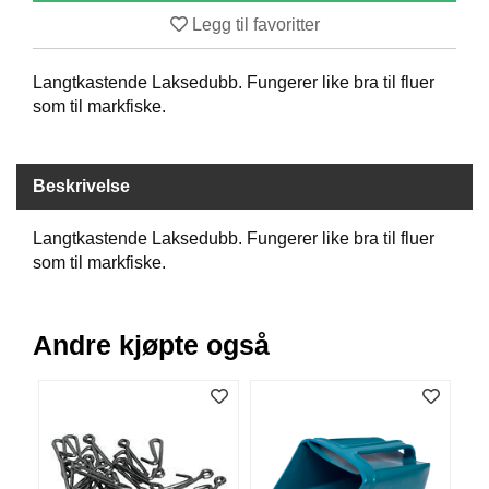
B
Legg til favoritter
Å
T
Langtkastende Laksedubb. Fungerer like bra til fluer
U
T
som til markfiske.
S
T
Y
Beskrivelse
R
Langtkastende Laksedubb. Fungerer like bra til fluer
K
som til markfiske.
N
I
V
Andre kjøpte også
E
R
T
A
U