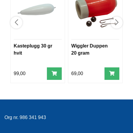
R
O
G
G
A
R
N
Kasteplugg 30 gr
Wiggler Duppen
C
hvit
20 gram
F
L
Y
99,00
69,00
1
T
E
P
L
A
G
G
Org nr. 986 341 943
B