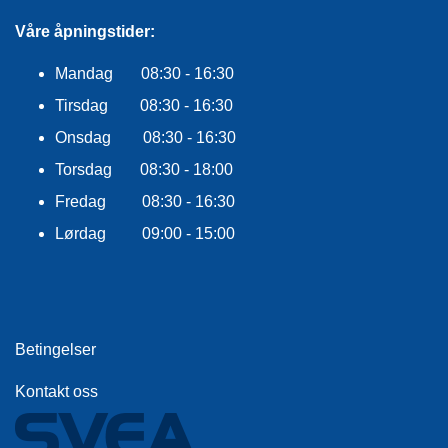
E
K
Våre åpningstider:
L
E
Mandag 08:30 - 16:30
D
N
Tirsdag 08:30 - 16:30
I
Onsdag 08:30 - 16:30
N
G
Torsdag 08:30 - 18:00
Fredag 08:30 - 16:30
V
Lørdag 09:00 - 15:00
A
N
N
S
P
O
Betingelser
R
T
Kontakt oss