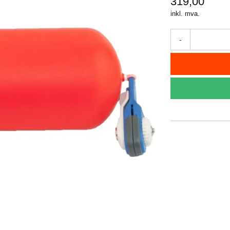
319,00
inkl. mva.
-