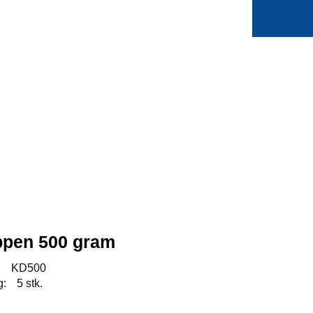
0
Min side
Favoritter
ppen 500 gram
:
KD500
g:
5 stk.