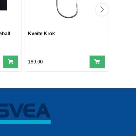
eball
Kveite Krok
Søvik Nat
Rig 400 g
stinger
189,00
249,00