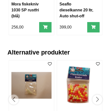
V
Mora fiskekniv
Seaflo
L
E
1030 SP rustfri
dieselkanne 20 ltr,
R
(blå)
Auto shut-off
K
O
G
256,00
399,00
2
F
O
R
T
Ø
Alternative produkter
Y
N
I
N
G
T
E
I
N
E