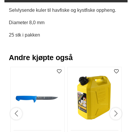
B
Selvlysende kuler til havfiske og kystfiske oppheng.
Å
T
U
Diameter 8,0 mm
T
S
25 stk i pakken
T
Y
R
Andre kjøpte også
K
N
I
V
E
R
T
A
U