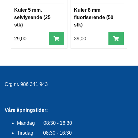
R
Kuler 5 mm,
Kuler 8 mm
K
O
G
selvlysende (25
fluoriserende (50
f
G
stk)
stk)
st
A
R
29,00
39,00
3
N
F
L
Y
T
E
Org nr. 986 341 943
P
L
A
G
Våre åpningstider:
G
Mandag 08:30 - 16:30
Tirsdag 08:30 - 16:30
B