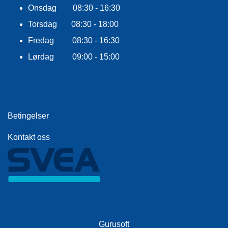
E
Onsdag 08:30 - 16:30
K
L
Torsdag 08:30 - 18:00
E
Fredag 08:30 - 16:30
D
N
Lørdag 09:00 - 15:00
I
N
G
Betingelser
V
A
N
Kontakt oss
N
S
P
O
R
T
Gurusoft