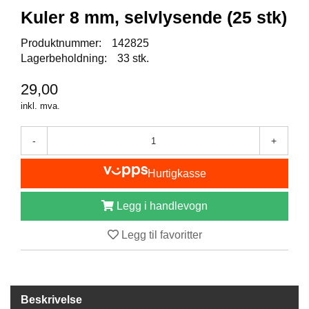
I
Kuler 8 mm, selvlysende (25 stk)
S
K
E
Produktnummer:
142825
U
Lagerbeholdning:
33 stk.
T
S
29,00
T
inkl. mva.
Y
R
-
+
F
Hurtigkasse
L
U
Legg i handlevogn
E
F
I
Legg til favoritter
S
K
E
Beskrivelse