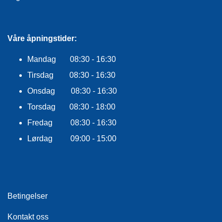
E
K
L
E
Våre åpningstider:
D
N
Mandag 08:30 - 16:30
I
N
Tirsdag 08:30 - 16:30
G
Onsdag 08:30 - 16:30
Torsdag 08:30 - 18:00
V
A
Fredag 08:30 - 16:30
N
Lørdag 09:00 - 15:00
N
S
P
O
R
T
Betingelser
Kontakt oss