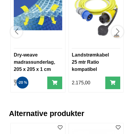
V
E
R
K
O
G
F
O
R
T
Dry-weave
Landstrømkabel
S
Ø
madrassunderlag,
25 mtr Ratio
p
Y
205 x 205 x 1 cm
kompatibel
p
N
2
I
999,00
2.175,00
9
-20 %
N
799,00
G
T
Alternative produkter
E
I
N
E