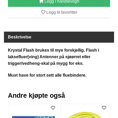
Legg i handlevogn
B
Å
Legg til favoritter
T
U
T
S
T
Beskrivelse
Y
R
Krystal Flash brukes til mye forskjellig. Flash i
laksefluer(ving) Antenner på sjøørret eller
K
trigger/vedheng-skal på mygg for eks.
N
I
Must have for stort sett alle fluebindere.
V
E
R
Andre kjøpte også
T
A
U