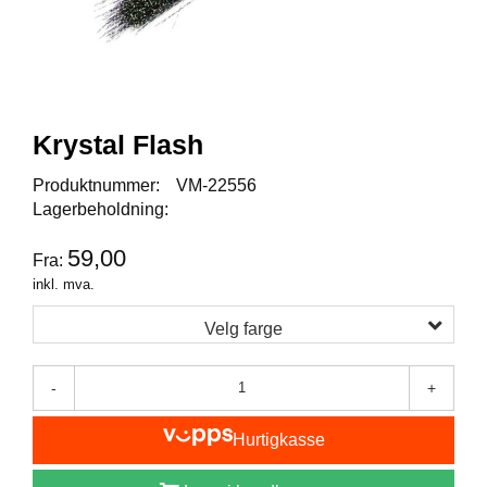
I
S
K
E
U
T
S
Krystal Flash
T
Y
Produktnummer:
VM-22556
R
Lagerbeholdning:
59,00
Fra:
F
inkl. mva.
L
U
Velg farge
E
F
I
-
+
S
K
E
Hurtigkasse