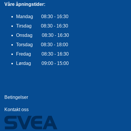
R
Våre åpningstider:
O
G
Mandag 08:30 - 16:30
G
Tirsdag 08:30 - 16:30
A
R
Onsdag 08:30 - 16:30
N
Torsdag 08:30 - 18:00
Fredag 08:30 - 16:30
F
L
Lørdag 09:00 - 15:00
Y
T
E
P
L
A
Betingelser
G
G
Kontakt oss
B