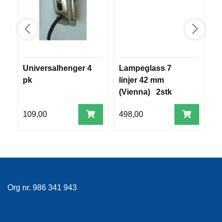
V
E
R
K
O
G
F
Universalhenger 4
Lampeglass 7
M
O
pk
linjer 42 mm
N
R
T
(Vienna) 2stk
Ø
Y
109,00
498,00
7
N
I
N
G
T
Org nr. 986 341 943
E
I
N
E