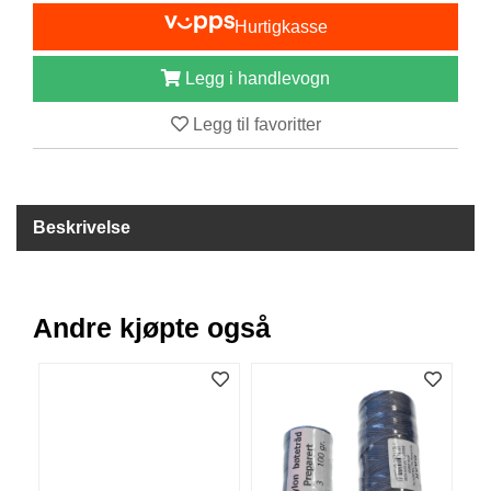
I
Hurtigkasse
S
K
E
Legg i handlevogn
U
T
Legg til favoritter
S
T
Y
R
Beskrivelse
F
L
U
Andre kjøpte også
E
F
I
S
K
E