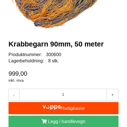
I
S
K
E
U
T
S
T
Krabbegarn 90mm, 50 meter
Y
R
Produktnummer:
300600
Lagerbeholdning:
8 stk.
F
999,00
L
U
inkl. mva.
E
F
-
+
I
S
K
Hurtigkasse
E
Legg i handlevogn