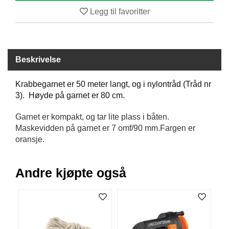
B
Legg til favoritter
Å
T
U
T
S
Beskrivelse
T
Y
Krabbegarnet er 50 meter langt, og i nylontråd (Tråd nr
R
3). Høyde på garnet er 80 cm.
Garnet er kompakt, og tar lite plass i båten.
K
Maskevidden på garnet er 7 omf/90 mm.Fargen er
N
oransje.
I
V
E
Andre kjøpte også
R
T
A
U