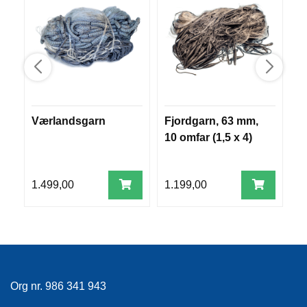
R
O
G
G
A
R
N
Værlandsgarn
Fjordgarn, 63 mm,
M
F
10 omfar (1,5 x 4)
tr
L
l
Y
T
1.499,00
1.199,00
1
E
P
L
A
G
G
Org nr. 986 341 943
B