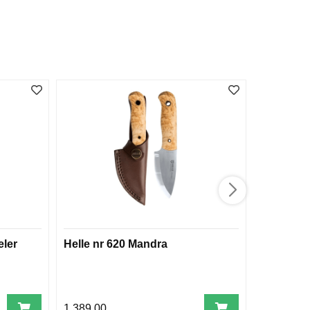
eler
Helle nr 620 Mandra
Autosett 
1.389,00
599,00