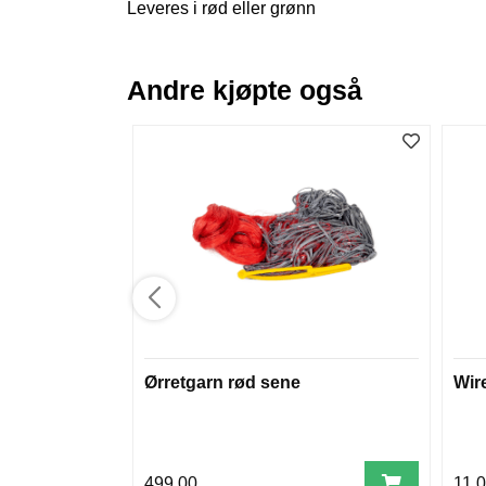
Leveres i rød eller grønn
Andre kjøpte også
Ørretgarn rød sene
Wire
499,00
11,