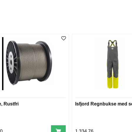
, Rustfri
Isfjord Regnbukse med s
00
1.334,76