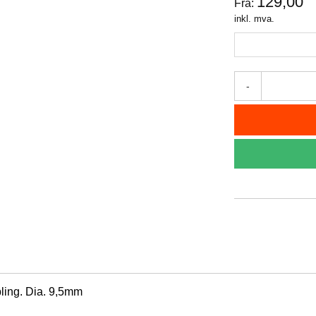
129,00
Fra:
inkl. mva.
-
obling. Dia. 9,5mm