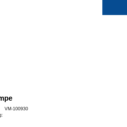
0
Min side
Favoritter
ampe
:
VM-100930
g: