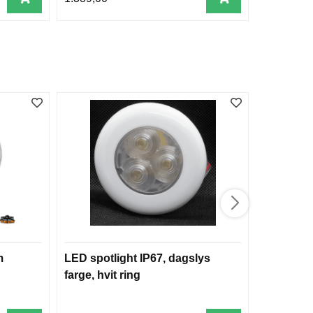
m
LED spotlight IP67, dagslys
Vanntett
farge, hvit ring